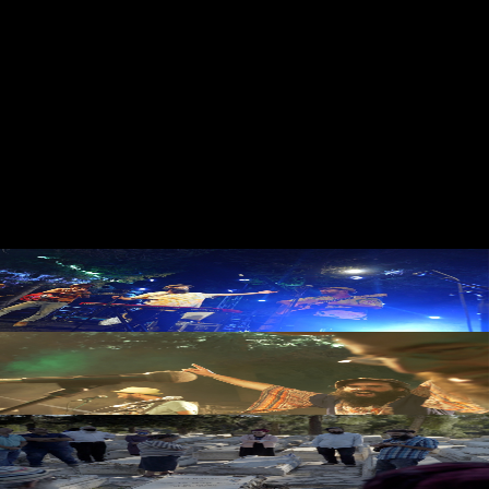
כתיב
תו –
מילדו
תו
בירוש
לים,
לע
מו
ד
הס
רט