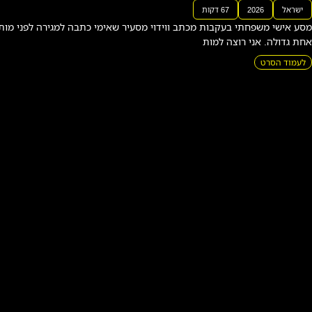
ש
רגלי
 ווידוי מסעיר שאימי כתבה למגירה לפני מותה; "כל החיים הצגה
ים –
חיי
ם
באר
חדשי
ם
|
תיעודי
|
הקרנו
ת
פרטיו
ת
י
ש
ר
א
ל
2
0
2
6
7
1
ד
ק
ו