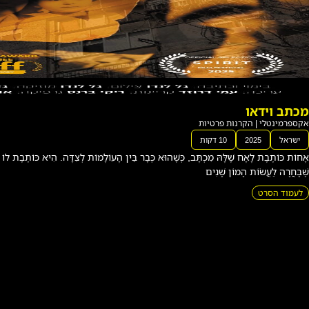
הור
ה
תיעודי
|
כְּשֶׁהוּא כְּבָר בֵּין הָעוֹלָמוֹת לְצִדָּה. הִיא כּוֹתֶבֶת לוֹ עַל מַעֲשֶׂה אֶחָד
הקרנו
ת
פרטיו
ת
י
ש
ר
א
ל
2
0
2
5
6