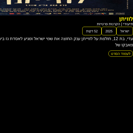
רגעי
ם
אחר
ונים
 לווייתן ענק החוצה את שמי ישראל ומגיע לאסדת גז בים. דרך עיניה נחשף
תיעודי
|
הקרנו
ת
פרטיו
ת
י
ש
ר
א
ל
2
0
2
5
4
9
ד
ק
ו
ת