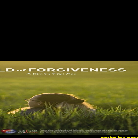
את
פרס
השלו
ם.
לע
מו
ד
הס
רט