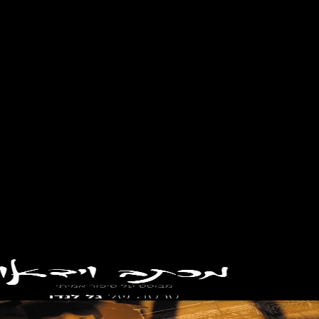
עה
באוק
טובר:
אזרחי
ם
בממ”
דים,
בפסט
יבל
נובה
וברחו
בות
לע
מו
ד
הס
רט