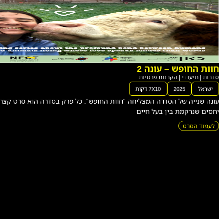
זעק
ות
ואז
שתי
ה “חוות החופש”. כל פרק בסדרה הוא סרט קצר העוסק במערכת
קה
תיעודי
|
הקרנו
ת
פרטיו
ת
י
ש
ר
א
ל
2
0
2