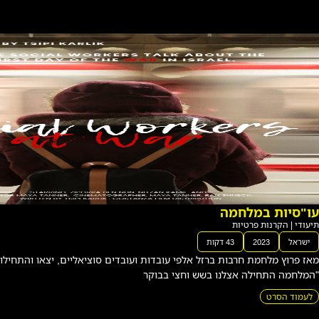
רט
הכ
תוב
ת
על
לפי עובדות ועובדים סוציאליים, יצאו והתחילו את עבודתם בשטח.
הקי
וחצי בבוקר
ר
תיעודי
|
הקרנו