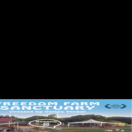
ת
מקומ
ית.
סיפור
על
החזון
לברוא
פולק
לור
והמא
בק
לע
מו
ד
הס
רט