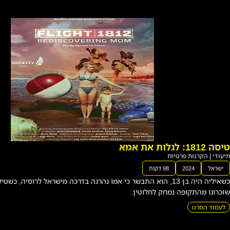
יומנ
י
בוד
פש
ן 13, הוא התבשר כי אִמוֹ נהרגה בדרכה מישראל לרוסיה, כשטיל פגע במטוס. אלא
ט
ן.
תיעודי
|
הקרנו
ת
פרטיו