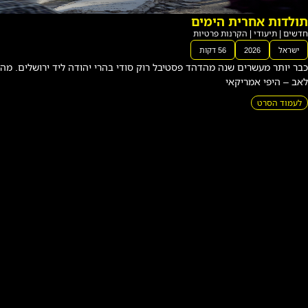
תס
תוב
ב
חדשי
סטיבל רוק סודי בהרי יהודה ליד ירושלים. מה שהתחיל כערב זיכרון
ם
|
תיעודי
|
הקרנו
ת
פרטיו
ת
י
ש
ר
א
ל
2
0
2
6
6
7
ד
ק
ו
ת