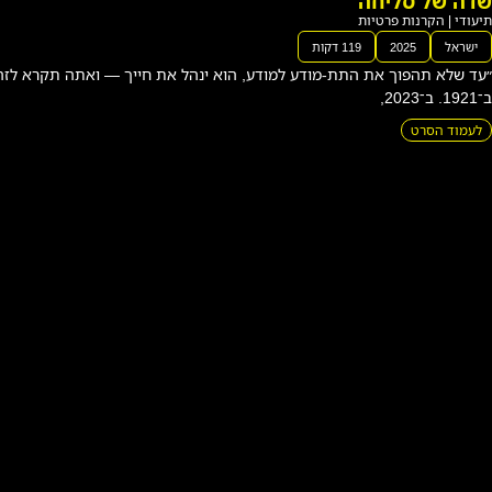
רצח
רבין
–
מסי
מודע, הוא ינהל את חייך — ואתה תקרא לזה גורל״, כתב קרל יונג
טים
מב
ט
חדשי
ם
|
תיעודי
|
הקרנו
ת
פרטיו
ת
י
ש
ר
א
ל
2
0
2
5
8
4
ד
ק