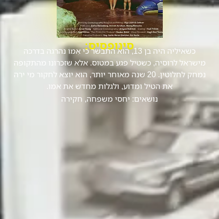
סינופסיס:
כשאיליה היה בן 13, הוא התבשר כי אִמוֹ נהרגה בדרכה
מישראל לרוסיה, כשטיל פגע במטוס. אלא שזכרונו מהתקופה
נמחק לחלוטין. 20 שנה מאוחר יותר, הוא יוצא לחקור מי ירה
את הטיל ומדוע, ולגלות מחדש את אמו.
נושאים:
יחסי משפחה
,
חקירה