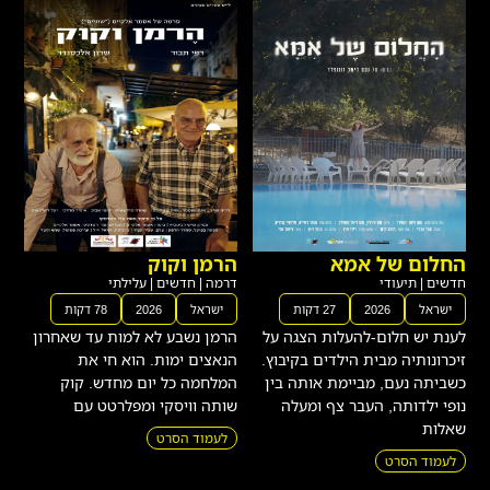
החלום של אמא
הרמן וקוק
חדשים
|
תיעודי
דרמה
|
חדשים
|
עלילתי
ישראל
2026
27 דקות
ישראל
2026
78 דקות
לענת יש חלום-להעלות הצגה על
הרמן נשבע לא למות עד שאחרון
זיכרונותיה מבית הילדים בקיבוץ.
הנאצים ימות. הוא חי את
כשביתה נעם, מביימת אותה בין
המלחמה כל יום מחדש. קוק
נופי ילדותה, העבר צף ומעלה
שותה וויסקי ומפלרטט עם
שאלות
לעמוד הסרט
לעמוד הסרט