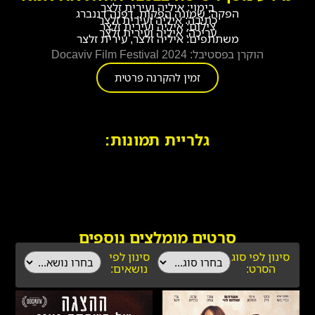
בימוי: איליה ועירית זלצר
הפקה: שמונה הפקות, דפנה דננברג
כתיבה: איליה ועירית זלצר
צילום: איליה ועירית זלצר
עריכה: איליה ועירית זלצר
משתתפים: איליה זלצר, עירית זלצר
הוקרן בפסטיבל: Docaviv Film Festival 2024
זמין להקרנה פרטית
גלריית תמונות:
סרטים מומלצים נוספים
סינון לפי סוג
סינון לפי
הסרט:
נושאים: