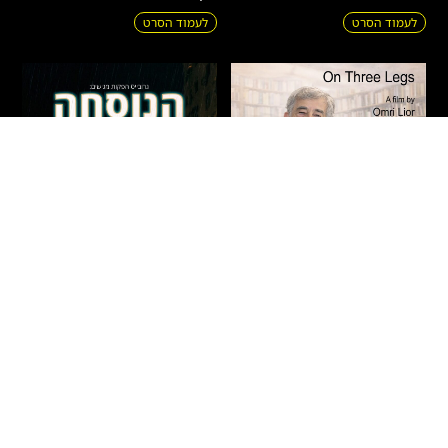
לעמוד הסרט
לעמוד הסרט
על שלוש רגליים – חיים
הנוסחה
באר
דרמה
|
מתח
|
אקשן
|
חדשים
|
עלילתי
חדשים
|
תיעודי
|
הקרנות פרטיות
ישראל
2026
90 דקות
ישראל
2026
71 דקות
איתמר – בחור ישיבה צעיר מבני
הסופר חיים באר נע בין פרקי חייו
ברק, העובד אצל רופא כריזמטי
לרגעים בהם הפכו לפרקים
ומפורסם, מגלה כי תרופה פורצת
בספריו. הסרט חוקר את שורשי
דרך לסוכרת – המבוססת