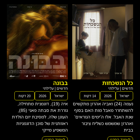
כל הנשכחות
בבונה
חדשים
|
עלילתי
חדשים
|
עלילתי
ישראל
2026
14 דקות
ישראל
2026
20 דקות
נעמה (24) ואביה אהרון מתקשים
איה (19), דוגמנית מתחילה,
להשתחרר מאבל מות האם בסוף
גוררת את סבתה פאני (85),
שנת האבל. אלו ה'ימים הנוראים'
העוגן שלה, למסיבת יום הולדת
ואהרון שמשמש כשליח ציבור
ראוותנית של סוכן הדוגמניות
בבית
המשפיע מייקי
לעמוד הסרט
לעמוד הסרט