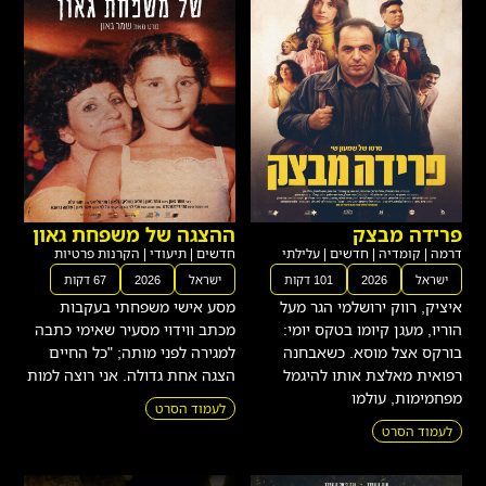
פרידה מבצק
ההצגה של משפחת גאון
דרמה
|
קומדיה
|
חדשים
|
עלילתי
חדשים
|
תיעודי
|
הקרנות פרטיות
ישראל
2026
101 דקות
ישראל
2026
67 דקות
איציק, רווק ירושלמי הגר מעל
מסע אישי משפחתי בעקבות
הוריו, מעגן קיומו בטקס יומי:
מכתב ווידוי מסעיר שאימי כתבה
בורקס אצל מוסא. כשאבחנה
למגירה לפני מותה; "כל החיים
רפואית מאלצת אותו להיגמל
הצגה אחת גדולה. אני רוצה למות
מפחמימות, עולמו
לעמוד הסרט
לעמוד הסרט