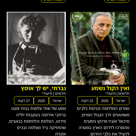
ואין הקול נשמע
גברתי, יש לך אומץ
חדשים
|
תיעודי
חדשים
|
תיעודי
ישראל
2026
22 דקות
ישראל
2026
27 דקות
מפרוץ המלחמה וכניסת כלבים
מסע של שתי צלמות בנות זמננו
משוטטים דרך הגבול הפרוץ,
ברחבי אירופה בעקבות יוליה
מיכאל ואביו פרנקו נוסעים
פירוט, הצלמת והלוחמת בנאצים,
מהמרכז לדרום הארץ במטרה
שהחזיקה ביד מצלמה ובכיס
להציל את כלבי הדרום.
אקדח.