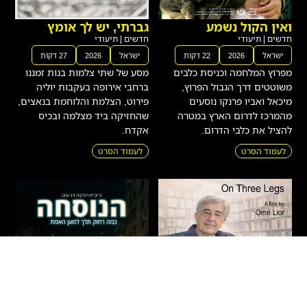
ואין הקול נשמע
גברתי, יש לך אומץ
חדשים
|
תיעודי
חדשים
|
תיעודי
ישראל
2026
22 דקות
ישראל
2026
27 דקות
מפרוץ המלחמה וכניסת כלבים
מסע של שתי צלמות בנות זמננו
משוטטים דרך הגבול הפרוץ,
ברחבי אירופה בעקבות יוליה
מיכאל ואביו פרנקו נוסעים
פירוט, הצלמת והלוחמת בנאצים,
מהמרכז לדרום הארץ במטרה
שהחזיקה ביד מצלמה ובכיס
להציל את כלבי הדרום.
אקדח.
לעמוד הסרט
לעמוד הסרט