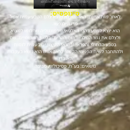
סינופסיס:
לאחר מות אחותו האהובה לא מוצא צלם הטבע עמית אשל
מרגוע לנפשו.
הוא יוצא למסע בהרי האלטאי שבמונגוליה שחלומו למצוא
ולצלם את נמר השלג – "רוח ההרים" בלשון המקומיים. שם
בטבע הבתולי והפראי ובתנאי הקיצון יכול עמית לנסות
ולהתחבר לשיח הפנימי הקשור לכאב אותו הוא נושא בעקבות
האובדן.
נושאים:
בע"ח
,
פסיכולוגי
,
סביבה