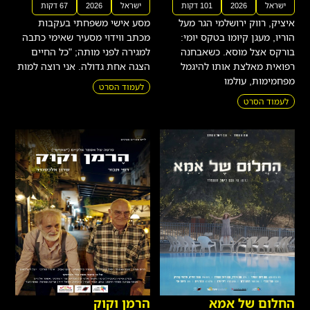
ישראל
2026
101 דקות
ישראל
2026
67 דקות
איציק, רווק ירושלמי הגר מעל
מסע אישי משפחתי בעקבות
הוריו, מעגן קיומו בטקס יומי:
מכתב ווידוי מסעיר שאימי כתבה
בורקס אצל מוסא. כשאבחנה
למגירה לפני מותה; "כל החיים
רפואית מאלצת אותו להיגמל
הצגה אחת גדולה. אני רוצה למות
מפחמימות, עולמו
לעמוד הסרט
לעמוד הסרט
החלום של אמא
הרמן וקוק