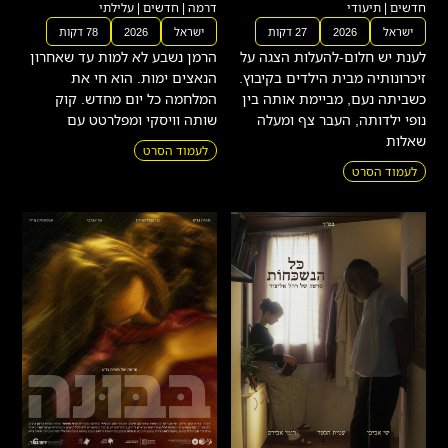
חדשים
|
תיעודי
דרמה
|
חדשים
|
עלילתי
ישראל
2026
27 דקות
ישראל
2026
78 דקות
לענת יש חלום-להעלות הצגה על
הרמן נשבע לא למות עד שאחרון
זיכרונותיה מבית הילדים בקיבוץ.
הנאצים ימות. הוא חי את
כשביתה נעם, מביימת אותה בין
המלחמה כל יום מחדש. קוק
נופי ילדותה, העבר צף ומעלה
שותה וויסקי ומפלרטט עם
שאלות
לעמוד הסרט
לעמוד הסרט