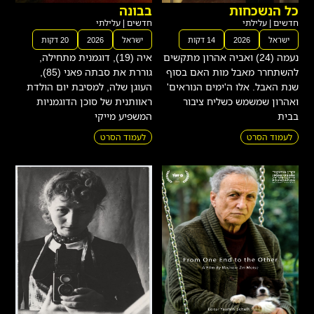
כל הנשכחות
בבונה
חדשים
|
עלילתי
חדשים
|
עלילתי
ישראל
2026
14 דקות
ישראל
2026
20 דקות
נעמה (24) ואביה אהרון מתקשים
איה (19), דוגמנית מתחילה,
להשתחרר מאבל מות האם בסוף
גוררת את סבתה פאני (85),
שנת האבל. אלו ה'ימים הנוראים'
העוגן שלה, למסיבת יום הולדת
ואהרון שמשמש כשליח ציבור
ראוותנית של סוכן הדוגמניות
בבית
המשפיע מייקי
לעמוד הסרט
לעמוד הסרט