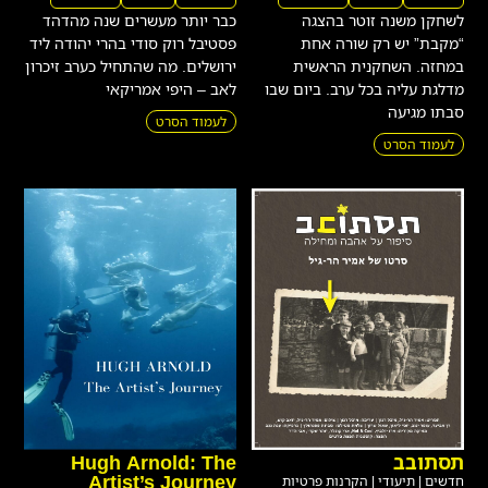
“מקבת” יש רק שורה אחת
פסטיבל רוק סודי בהרי יהודה ליד
במחזה. השחקנית הראשית
ירושלים. מה שהתחיל כערב זיכרון
מדלגת עליה בכל ערב. ביום שבו
לאב – היפי אמריקאי
סבתו מגיעה
לעמוד הסרט
לעמוד הסרט
תסתובב
Hugh Arnold: The
Artist’s Journey
חדשים
|
תיעודי
|
הקרנות פרטיות
חדשים
|
תיעודי
ישראל
2026
67 דקות