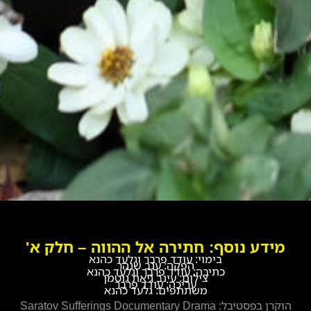
מידע נוסף: חתירה אל ההווה – חלק א'
בימוי: עודד פרבר וגלעד כהנא
הפקה: ענב שנהר
כתיבה: עודד פרבר וגלעד כהנא
צילום: עינב גיאת גוטמן
עריכה: עודד פרבר
משתתפים: גלעד כהנא
הוקרן בפסטיבל: Saratov Sufferings Documentary Drama
Film Festival * Bucharest Jewish Film Festiva * LAHFF –