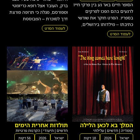
לרגעים בהם הפכו לפרקים
ומפורסם, מגלה כי תרופה פורצת
בספריו. הסרט חוקר את שורשי
דרך לסוכרת – המבוססת
כתיבתו – מילדותו בירושלים,
לעמוד הסרט
לעמוד הסרט
המלך בא לכאן הלילה
תולדות אחרית הימים
קומדיה
|
חדשים
|
עלילתי
חדשים
|
תיעודי
|
הקרנות פרטיות
ישראל
2026
18 דקות
ישראל
2026
56 דקות
לשחקן משנה זוטר בהצגה
כבר יותר מעשרים שנה מהדהד