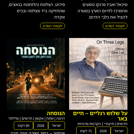
מהמרכז לדרום הארץ במטרה
שהחזיקה ביד מצלמה ובכיס
להציל את כלבי הדרום.
אקדח.
לעמוד הסרט
לעמוד הסרט
על שלוש רגליים – חיים
הנוסחה
באר
דרמה
|
מתח
|
אקשן
|
חדשים
|
עלילתי
חדשים
|
תיעודי
|
הקרנות פרטיות
ישראל
2026
90 דקות
ישראל
2026
71 דקות
איתמר – בחור ישיבה צעיר מבני
הסופר חיים באר נע בין פרקי חייו
ברק, העובד אצל רופא כריזמטי