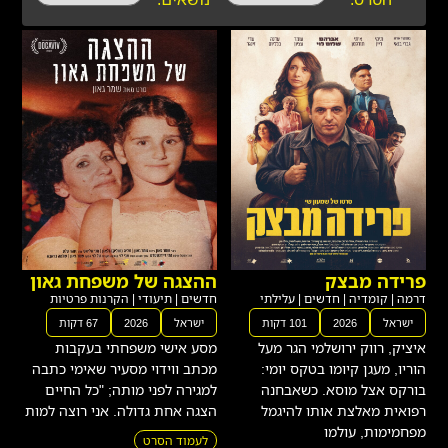
פרידה מבצק
ההצגה של משפחת גאון
דרמה
|
קומדיה
|
חדשים
|
עלילתי
חדשים
|
תיעודי
|
הקרנות פרטיות
ישראל
2026
101 דקות
ישראל
2026
67 דקות
איציק, רווק ירושלמי הגר מעל
מסע אישי משפחתי בעקבות
הוריו, מעגן קיומו בטקס יומי:
מכתב ווידוי מסעיר שאימי כתבה
בורקס אצל מוסא. כשאבחנה
למגירה לפני מותה; "כל החיים
רפואית מאלצת אותו להיגמל
הצגה אחת גדולה. אני רוצה למות
מפחמימות, עולמו
לעמוד הסרט
לעמוד הסרט