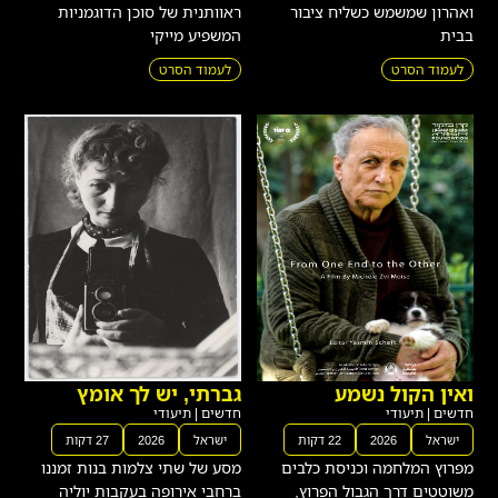
לעמוד הסרט
לעמוד הסרט
ואין הקול נשמע
גברתי, יש לך אומץ
חדשים
|
תיעודי
חדשים
|
תיעודי
ישראל
2026
22 דקות
ישראל
2026
27 דקות
מפרוץ המלחמה וכניסת כלבים
מסע של שתי צלמות בנות זמננו
משוטטים דרך הגבול הפרוץ,
ברחבי אירופה בעקבות יוליה
מיכאל ואביו פרנקו נוסעים
פירוט, הצלמת והלוחמת בנאצים,