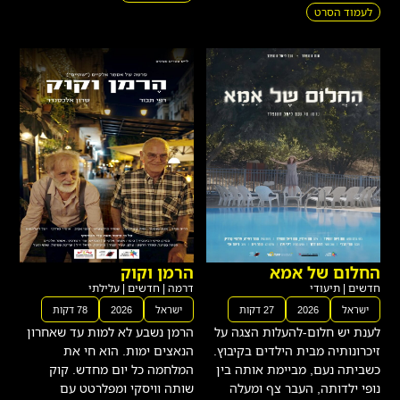
החלום של אמא
הרמן וקוק
חדשים
|
תיעודי
דרמה
|
חדשים
|
עלילתי
ישראל
2026
27 דקות
ישראל
2026
78 דקות
לענת יש חלום-להעלות הצגה על
הרמן נשבע לא למות עד שאחרון
זיכרונותיה מבית הילדים בקיבוץ.
הנאצים ימות. הוא חי את
כשביתה נעם, מביימת אותה בין
המלחמה כל יום מחדש. קוק
נופי ילדותה, העבר צף ומעלה
שותה וויסקי ומפלרטט עם
שאלות
לעמוד הסרט