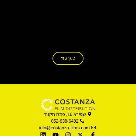
טען עוד
שפירא 16, פתח תקווה
052-838-6492
info@costanza-films.com