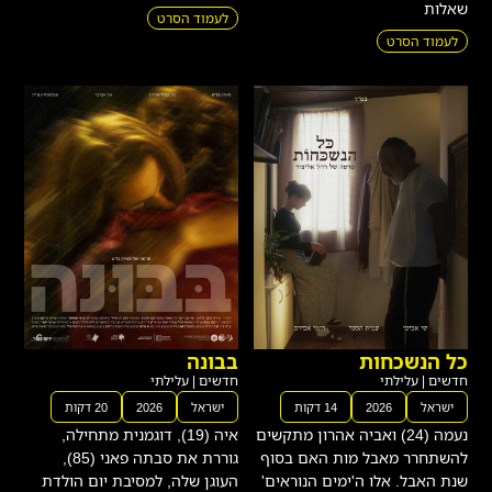
לעמוד הסרט
כל הנשכחות
בבונה
חדשים
|
עלילתי
חדשים
|
עלילתי
ישראל
2026
14 דקות
ישראל
2026
20 דקות
נעמה (24) ואביה אהרון מתקשים
איה (19), דוגמנית מתחילה,
להשתחרר מאבל מות האם בסוף
גוררת את סבתה פאני (85),
שנת האבל. אלו ה'ימים הנוראים'
העוגן שלה, למסיבת יום הולדת
ואהרון שמשמש כשליח ציבור
ראוותנית של סוכן הדוגמניות
בבית
המשפיע מייקי