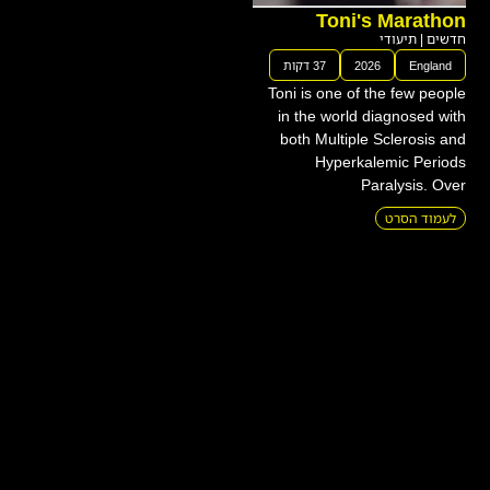
חדשים
|
תיעודי
England
2026
37 דקות
Toni is one of the few people
in the world diagnosed with
both Multiple Sclerosis and
Hyperkalemic Periods
Paralysis. Over
לעמוד הסרט