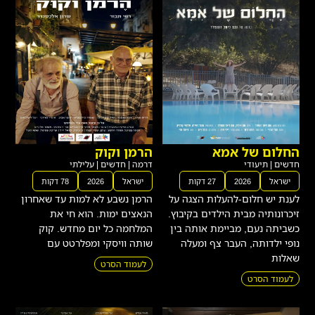
החלום של אמא
הרמן וקוק
חדשים
|
תיעודי
דרמה
|
חדשים
|
עלילתי
ישראל
2026
27 דקות
ישראל
2026
78 דקות
לענת יש חלום-להעלות הצגה על
הרמן נשבע לא למות עד שאחרון
זיכרונותיה מבית הילדים בקיבוץ.
הנאצים ימות. הוא חי את
כשביתה נעם, מביימת אותה בין
המלחמה כל יום מחדש. קוק
נופי ילדותה, העבר צף ומעלה
שותה וויסקי ומפלרטט עם
שאלות
לעמוד הסרט
לעמוד הסרט