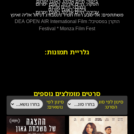
בימוי: חיים אליהו, ראובן ימרום
הפקה: חיים אליהו, ראובן ימרום
כתיבה: חיים אליהו
צילום: ראובן ימרום
עריכה: חיים אליהו, ראובן ימרום
משתתפים: אלישבע רווח תמיר גינסבורג דניאל אליה זאינץ
הוקרן בפסטיבל: DEA OPEN AIR International Film
Festival * Monza Film Fest
גלריית תמונות:
סרטים מומלצים נוספים
סינון לפי סוג
סינון לפי
הסרט:
נושאים: