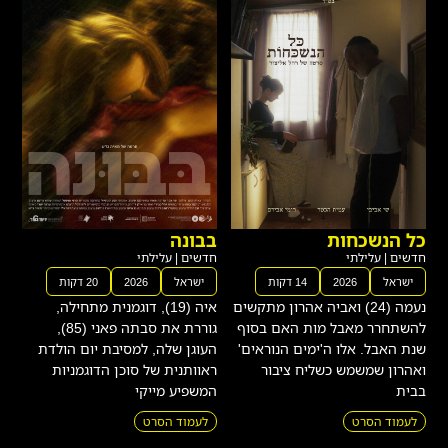
כל הנשכחות
בבונה
חדשים
|
עלילתי
חדשים
|
עלילתי
ישראל
2026
14 דקות
ישראל
2026
20 דקות
נעמה (24) ואביה אהרון מתקשים
איה (19), דוגמנית מתחילה,
להשתחרר מאבל מות האם בסוף
גוררת את סבתה פאני (85),
שנת האבל. אלו ה'ימים הנוראים'
העוגן שלה, למסיבת יום הולדת
ואהרון שמשמש כשליח ציבור
ראוותנית של סוכן הדוגמניות
בבית
המשפיע מייקי
לעמוד הסרט
לעמוד הסרט