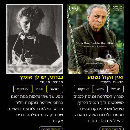
ואין הקול נשמע
גברתי, יש לך אומץ
חדשים
|
תיעודי
חדשים
|
תיעודי
ישראל
2026
22 דקות
ישראל
2026
27 דקות
מפרוץ המלחמה וכניסת כלבים
מסע של שתי צלמות בנות זמננו
משוטטים דרך הגבול הפרוץ,
ברחבי אירופה בעקבות יוליה
מיכאל ואביו פרנקו נוסעים
פירוט, הצלמת והלוחמת בנאצים,
מהמרכז לדרום הארץ במטרה
שהחזיקה ביד מצלמה ובכיס
להציל את כלבי הדרום.
אקדח.
לעמוד הסרט
לעמוד הסרט