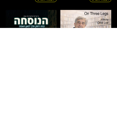
על שלוש רגליים – חיים
הנוסחה
באר
דרמה
|
מתח
|
אקשן
|
חדשים
|
עלילתי
חדשים
|
תיעודי
|
הקרנות פרטיות
ישראל
2026
90 דקות
ישראל
2026
71 דקות
איתמר – בחור ישיבה צעיר מבני
הסופר חיים באר נע בין פרקי חייו
ברק, העובד אצל רופא כריזמטי
לרגעים בהם הפכו לפרקים
ומפורסם, מגלה כי תרופה פורצת
בספריו. הסרט חוקר את שורשי
דרך לסוכרת – המבוססת
כתיבתו – מילדותו בירושלים,