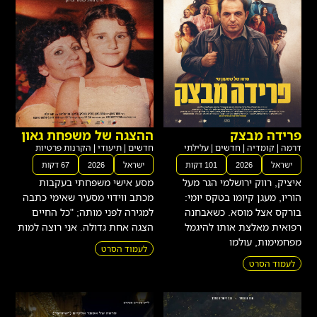
פרידה מבצק
ההצגה של משפחת גאון
דרמה
|
קומדיה
|
חדשים
|
עלילתי
חדשים
|
תיעודי
|
הקרנות פרטיות
ישראל
2026
101 דקות
ישראל
2026
67 דקות
איציק, רווק ירושלמי הגר מעל
מסע אישי משפחתי בעקבות
הוריו, מעגן קיומו בטקס יומי:
מכתב ווידוי מסעיר שאימי כתבה
בורקס אצל מוסא. כשאבחנה
למגירה לפני מותה; "כל החיים
רפואית מאלצת אותו להיגמל
הצגה אחת גדולה. אני רוצה למות
מפחמימות, עולמו
לעמוד הסרט
לעמוד הסרט