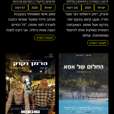
דרמה
|
קומדיה
|
חדשים
|
עלילתי
חדשים
|
תיעודי
|
הקרנות פרטיות
ישראל
2026
101 דקות
ישראל
2026
67 דקות
איציק, רווק ירושלמי הגר מעל
מסע אישי משפחתי בעקבות
הוריו, מעגן קיומו בטקס יומי:
מכתב ווידוי מסעיר שאימי כתבה
בורקס אצל מוסא. כשאבחנה
למגירה לפני מותה; "כל החיים
רפואית מאלצת אותו להיגמל
הצגה אחת גדולה. אני רוצה למות
מפחמימות, עולמו
לעמוד הסרט
לעמוד הסרט