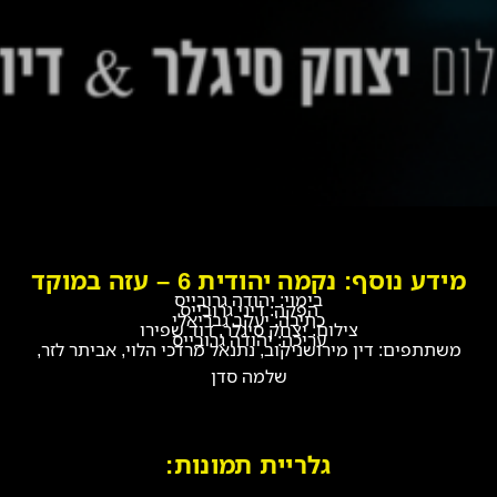
מידע נוסף: נקמה יהודית 6 – עזה במוקד
בימוי: יהודה גרובייס
הפקה: דיני גרובייס
כתיבה: יעקב גבריאלי
צילום: יצחק סיגלר, דוד שפירו
עריכה: יהודה גרובייס
משתתפים: דין מירושניקוב, נתנאל מרדכי הלוי, אביתר לזר,
שלמה סדן
גלריית תמונות: