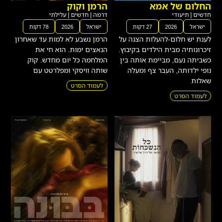
החלום של אמא
הרמן וקוק
חדשים
|
תיעודי
דרמה
|
חדשים
|
עלילתי
ישראל
2026
27 דקות
ישראל
2026
78 דקות
לענת יש חלום-להעלות הצגה על
הרמן נשבע לא למות עד שאחרון
זיכרונותיה מבית הילדים בקיבוץ.
הנאצים ימות. הוא חי את
כשביתה נעם, מביימת אותה בין
המלחמה כל יום מחדש. קוק
נופי ילדותה, העבר צף ומעלה
שותה וויסקי ומפלרטט עם
שאלות
לעמוד הסרט
לעמוד הסרט