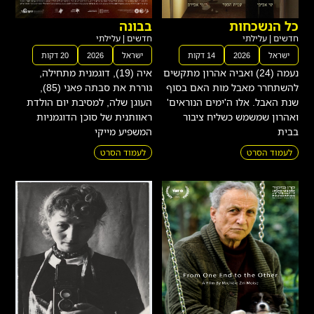
כל הנשכחות
בבונה
חדשים
|
עלילתי
חדשים
|
עלילתי
ישראל
2026
14 דקות
ישראל
2026
20 דקות
נעמה (24) ואביה אהרון מתקשים
איה (19), דוגמנית מתחילה,
להשתחרר מאבל מות האם בסוף
גוררת את סבתה פאני (85),
שנת האבל. אלו ה'ימים הנוראים'
העוגן שלה, למסיבת יום הולדת
ואהרון שמשמש כשליח ציבור
ראוותנית של סוכן הדוגמניות
בבית
המשפיע מייקי
לעמוד הסרט
לעמוד הסרט