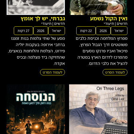
ואין הקול נשמע
גברתי, יש לך אומץ
חדשים
|
תיעודי
חדשים
|
תיעודי
ישראל
2026
22 דקות
ישראל
2026
27 דקות
מפרוץ המלחמה וכניסת כלבים
מסע של שתי צלמות בנות זמננו
משוטטים דרך הגבול הפרוץ,
ברחבי אירופה בעקבות יוליה
מיכאל ואביו פרנקו נוסעים
פירוט, הצלמת והלוחמת בנאצים,
מהמרכז לדרום הארץ במטרה
שהחזיקה ביד מצלמה ובכיס
להציל את כלבי הדרום.
אקדח.
לעמוד הסרט
לעמוד הסרט