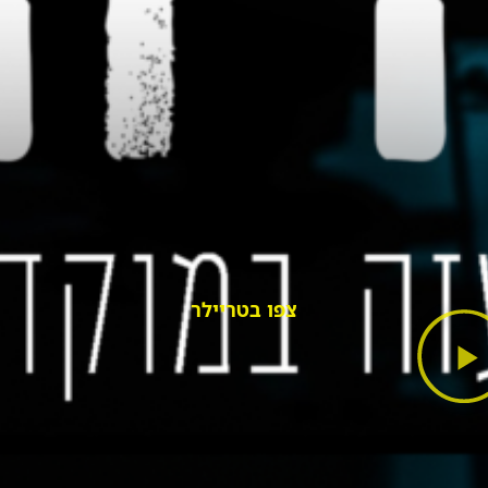
צפו בטריילר