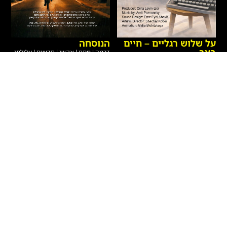
על שלוש רגליים – חיים
הנוסחה
באר
דרמה
|
מתח
|
אקשן
|
חדשים
|
עלילתי
חדשים
|
תיעודי
|
הקרנות פרטיות
ישראל
2026
90 דקות
ישראל
2026
71 דקות
איתמר – בחור ישיבה צעיר מבני
הסופר חיים באר נע בין פרקי חייו
ברק, העובד אצל רופא כריזמטי
לרגעים בהם הפכו לפרקים
ומפורסם, מגלה כי תרופה פורצת
בספריו. הסרט חוקר את שורשי
דרך לסוכרת – המבוססת
כתיבתו – מילדותו בירושלים,
לעמוד הסרט
לעמוד הסרט