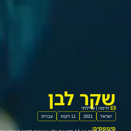
שקר לבן
דרמה | עלילתי
ישראל
2021
11 דקות
עברית
סינופסיס: