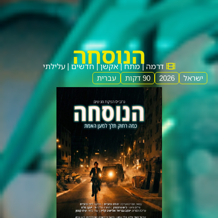
הנוסחה
דרמה | מתח | אקשן | חדשים | עלילתי
ישראל
2026
90 דקות
עברית