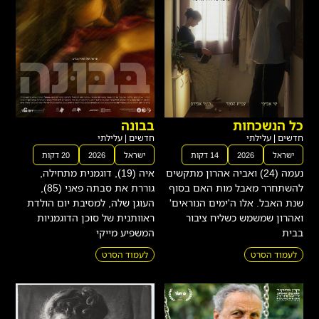
כל הנשכחות
בבונה
חדשים
|
עלילתי
חדשים
|
עלילתי
ישראל
2026
14 דקות
ישראל
2026
20 דקות
נעמה (24) ואביה אהרון מתקשים
איה (19), דוגמנית מתחילה,
להשתחרר מאבל מות האם בסוף
גוררת את סבתה פאני (85),
שנת האבל. אלו ה'ימים הנוראים'
העוגן שלה, למסיבת יום הולדת
ואהרון שמשמש כשליח ציבור
ראוותנית של סוכן הדוגמניות
בבית
המשפיע מייקי
לעמוד הסרט
לעמוד הסרט