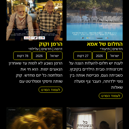
החלום של אמא
הרמן וקוק
חדשים
|
תיעודי
דרמה
|
חדשים
|
עלילתי
ישראל
2026
27 דקות
ישראל
2026
78 דקות
לענת יש חלום-להעלות הצגה על
הרמן נשבע לא למות עד שאחרון
זיכרונותיה מבית הילדים בקיבוץ.
הנאצים ימות. הוא חי את
כשביתה נעם, מביימת אותה בין
המלחמה כל יום מחדש. קוק
נופי ילדותה, העבר צף ומעלה
שותה וויסקי ומפלרטט עם
שאלות
לעמוד הסרט
לעמוד הסרט