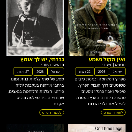
ואין הקול נשמע
גברתי, יש לך אומץ
חדשים
|
תיעודי
חדשים
|
תיעודי
ישראל
2026
22 דקות
ישראל
2026
27 דקות
מפרוץ המלחמה וכניסת כלבים
מסע של שתי צלמות בנות זמננו
משוטטים דרך הגבול הפרוץ,
ברחבי אירופה בעקבות יוליה
מיכאל ואביו פרנקו נוסעים
פירוט, הצלמת והלוחמת בנאצים,
מהמרכז לדרום הארץ במטרה
שהחזיקה ביד מצלמה ובכיס
להציל את כלבי הדרום.
אקדח.
לעמוד הסרט
לעמוד הסרט