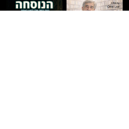
על שלוש רגליים – חיים
הנוסחה
באר
דרמה
|
מתח
|
אקשן
|
חדשים
|
עלילתי
חדשים
|
תיעודי
|
הקרנות פרטיות
ישראל
2026
90 דקות
ישראל
2026
71 דקות
איתמר – בחור ישיבה צעיר מבני
הסופר חיים באר נע בין פרקי חייו
ברק, העובד אצל רופא כריזמטי
לרגעים בהם הפכו לפרקים
ומפורסם, מגלה כי תרופה פורצת
בספריו. הסרט חוקר את שורשי
דרך לסוכרת – המבוססת
כתיבתו – מילדותו בירושלים,
לעמוד הסרט
לעמוד הסרט