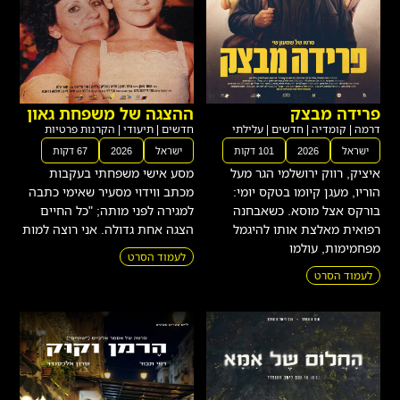
פרידה מבצק
ההצגה של משפחת גאון
דרמה
|
קומדיה
|
חדשים
|
עלילתי
חדשים
|
תיעודי
|
הקרנות פרטיות
ישראל
2026
101 דקות
ישראל
2026
67 דקות
איציק, רווק ירושלמי הגר מעל
מסע אישי משפחתי בעקבות
הוריו, מעגן קיומו בטקס יומי:
מכתב ווידוי מסעיר שאימי כתבה
בורקס אצל מוסא. כשאבחנה
למגירה לפני מותה; "כל החיים
רפואית מאלצת אותו להיגמל
הצגה אחת גדולה. אני רוצה למות
מפחמימות, עולמו
לעמוד הסרט
לעמוד הסרט