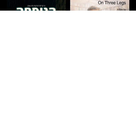
על שלוש רגליים – חיים
הנוסחה
באר
דרמה
|
מתח
|
אקשן
|
חדשים
|
עלילתי
חדשים
|
תיעודי
|
הקרנות פרטיות
ישראל
2026
90 דקות
ישראל
2026
71 דקות
איתמר – בחור ישיבה צעיר מבני
הסופר חיים באר נע בין פרקי חייו
ברק, העובד אצל רופא כריזמטי
לרגעים בהם הפכו לפרקים
ומפורסם, מגלה כי תרופה פורצת
בספריו. הסרט חוקר את שורשי
דרך לסוכרת – המבוססת
כתיבתו – מילדותו בירושלים,
לעמוד הסרט
לעמוד הסרט