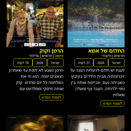
החלום של אמא
הרמן וקוק
חדשים
|
תיעודי
דרמה
|
חדשים
|
עלילתי
ישראל
2026
27 דקות
ישראל
2026
78 דקות
לענת יש חלום-להעלות הצגה על
הרמן נשבע לא למות עד שאחרון
זיכרונותיה מבית הילדים בקיבוץ.
הנאצים ימות. הוא חי את
כשביתה נעם, מביימת אותה בין
המלחמה כל יום מחדש. קוק
נופי ילדותה, העבר צף ומעלה
שותה וויסקי ומפלרטט עם
שאלות
לעמוד הסרט
לעמוד הסרט