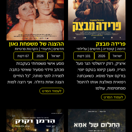
פרידה מבצק
ההצגה של משפחת גאון
דרמה
|
קומדיה
|
חדשים
|
עלילתי
חדשים
|
תיעודי
|
הקרנות פרטיות
ישראל
2026
101 דקות
ישראל
2026
67 דקות
איציק, רווק ירושלמי הגר מעל
מסע אישי משפחתי בעקבות
הוריו, מעגן קיומו בטקס יומי:
מכתב ווידוי מסעיר שאימי כתבה
בורקס אצל מוסא. כשאבחנה
למגירה לפני מותה; "כל החיים
רפואית מאלצת אותו להיגמל
הצגה אחת גדולה. אני רוצה למות
מפחמימות, עולמו
לעמוד הסרט
לעמוד הסרט