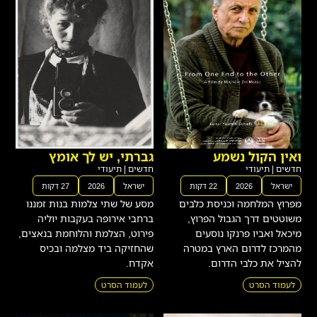
ואין הקול נשמע
גברתי, יש לך אומץ
חדשים
|
תיעודי
חדשים
|
תיעודי
ישראל
2026
22 דקות
ישראל
2026
27 דקות
מפרוץ המלחמה וכניסת כלבים
מסע של שתי צלמות בנות זמננו
משוטטים דרך הגבול הפרוץ,
ברחבי אירופה בעקבות יוליה
מיכאל ואביו פרנקו נוסעים
פירוט, הצלמת והלוחמת בנאצים,
מהמרכז לדרום הארץ במטרה
שהחזיקה ביד מצלמה ובכיס
להציל את כלבי הדרום.
אקדח.
לעמוד הסרט
לעמוד הסרט