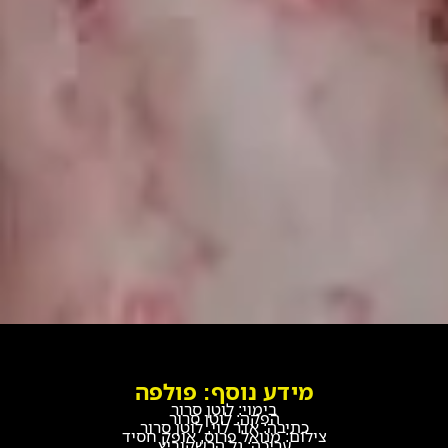
מידע נוסף: פולפה
בימוי: לוטן סרור
הפקה: לוטן סרור
כתיבה: אדר לוי, לוטן סרור
צילום: מנואל פרוס, אופק חסיד
עריכה: גל הרשקוביץ