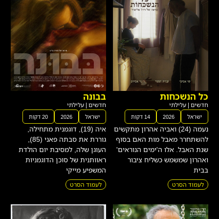
כל הנשכחות
בבונה
חדשים
|
עלילתי
חדשים
|
עלילתי
ישראל
2026
14 דקות
ישראל
2026
20 דקות
נעמה (24) ואביה אהרון מתקשים
איה (19), דוגמנית מתחילה,
להשתחרר מאבל מות האם בסוף
גוררת את סבתה פאני (85),
שנת האבל. אלו ה'ימים הנוראים'
העוגן שלה, למסיבת יום הולדת
ואהרון שמשמש כשליח ציבור
ראוותנית של סוכן הדוגמניות
בבית
המשפיע מייקי
לעמוד הסרט
לעמוד הסרט