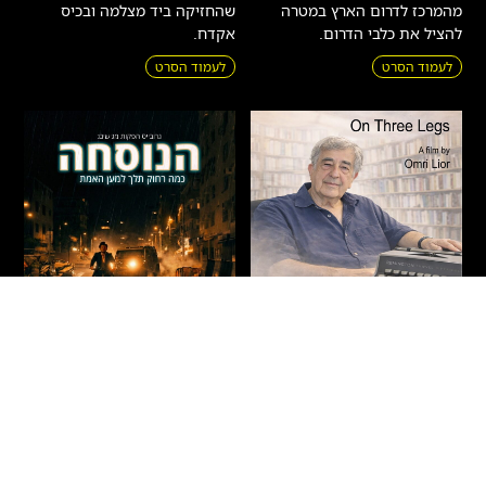
מהמרכז לדרום הארץ במטרה
שהחזיקה ביד מצלמה ובכיס
להציל את כלבי הדרום.
אקדח.
לעמוד הסרט
לעמוד הסרט
על שלוש רגליים – חיים
הנוסחה
באר
דרמה
|
מתח
|
אקשן
|
חדשים
|
עלילתי
חדשים
|
תיעודי
|
הקרנות פרטיות
ישראל
2026
90 דקות
ישראל
2026
71 דקות
איתמר – בחור ישיבה צעיר מבני
הסופר חיים באר נע בין פרקי חייו
ברק, העובד אצל רופא כריזמטי