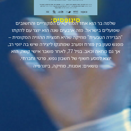
סינופסיס:
שלמה בר הוא אחד המוזיקאים המקוריים והחשובים
שפועלים בישראל. מזה ארבעים שנה הוא יוצר עם להקתו
"הברירה הטבעית" מוזיקה שהיא תמצית ההוויה המקומית –
מפגש טעון בין מזרח ומערב שמתנקז ליצירה שיש בה יופי רב,
אך גם מחאה וכאב. בגיל 77, לאחר משבר אישי קשה, הוא
יוצא למסע חשוף של חשבון נפש, פרטי וחברתי.
נושאים:
אמנות
,
מוזיקה
,
ביוגרפיה