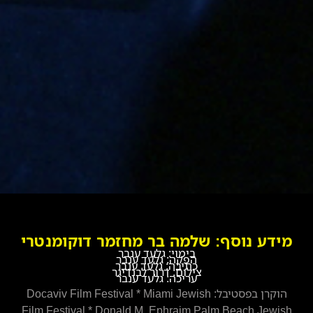
מידע נוסף: שלמה בר מחזמר דוקומנטרי
בימוי: גלעד ענבר
הפקה: גלעד ענבר
כתיבה: גלעד ענבר
צילום: דרור לבנדיגר
עריכה: גלעד ענבר
הוקרן בפסטיבל: Docaviv Film Festival * Miami Jewish
Film Festival * Donald M. Ephraim Palm Beach Jewish