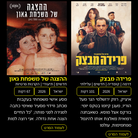
פרידה מבצק
ההצגה של משפחת גאון
דרמה
|
קומדיה
|
חדשים
|
עלילתי
חדשים
|
תיעודי
|
הקרנות פרטיות
ישראל
2026
101 דקות
ישראל
2026
67 דקות
איציק, רווק ירושלמי הגר מעל
מסע אישי משפחתי בעקבות
הוריו, מעגן קיומו בטקס יומי:
מכתב ווידוי מסעיר שאימי כתבה
בורקס אצל מוסא. כשאבחנה
למגירה לפני מותה; "כל החיים
רפואית מאלצת אותו להיגמל
הצגה אחת גדולה. אני רוצה למות
מפחמימות, עולמו
לעמוד הסרט
לעמוד הסרט