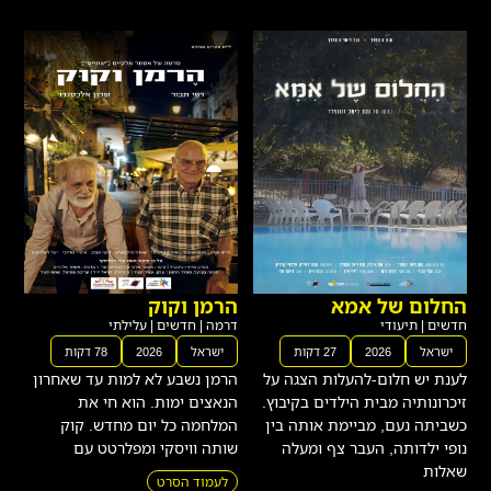
החלום של אמא
הרמן וקוק
חדשים
|
תיעודי
דרמה
|
חדשים
|
עלילתי
ישראל
2026
27 דקות
ישראל
2026
78 דקות
לענת יש חלום-להעלות הצגה על
הרמן נשבע לא למות עד שאחרון
זיכרונותיה מבית הילדים בקיבוץ.
הנאצים ימות. הוא חי את
כשביתה נעם, מביימת אותה בין
המלחמה כל יום מחדש. קוק
נופי ילדותה, העבר צף ומעלה
שותה וויסקי ומפלרטט עם
שאלות
לעמוד הסרט