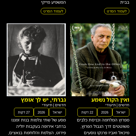
בבית
המשפיע מייקי
לעמוד הסרט
לעמוד הסרט
ואין הקול נשמע
גברתי, יש לך אומץ
חדשים
|
תיעודי
חדשים
|
תיעודי
ישראל
2026
22 דקות
ישראל
2026
27 דקות
מפרוץ המלחמה וכניסת כלבים
מסע של שתי צלמות בנות זמננו
משוטטים דרך הגבול הפרוץ,
ברחבי אירופה בעקבות יוליה
מיכאל ואביו פרנקו נוסעים
פירוט, הצלמת והלוחמת בנאצים,