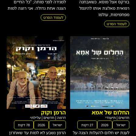
בורקס אצל מוסא. כשאבחנה
למגירה לפני מותה; "כל החיים
רפואית מאלצת אותו להיגמל
הצגה אחת גדולה. אני רוצה למות
מפחמימות, עולמו
לעמוד הסרט
לעמוד הסרט
החלום של אמא
הרמן וקוק
חדשים
|
תיעודי
דרמה
|
חדשים
|
עלילתי
ישראל
2026
27 דקות
ישראל
2026
78 דקות
לענת יש חלום-להעלות הצגה על
הרמן נשבע לא למות עד שאחרון