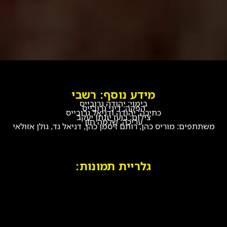
מידע נוסף: רשבי
בימוי: יהודה גרובייס
הפקה: דיני גרובייס
כתיבה: יהודה ודניאל גרובייס
צילום: בועז יונתן יעקב
עריכה: שלמה חזן
משתתפים: מוריס כהן, רותם זיסמן כהן, דניאל גד, גולן אזולאי
גלריית תמונות: