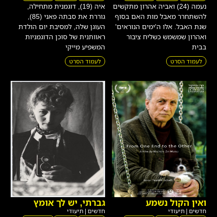
נעמה (24) ואביה אהרון מתקשים
איה (19), דוגמנית מתחילה,
להשתחרר מאבל מות האם בסוף
גוררת את סבתה פאני (85),
שנת האבל. אלו ה'ימים הנוראים'
העוגן שלה, למסיבת יום הולדת
ואהרון שמשמש כשליח ציבור
ראוותנית של סוכן הדוגמניות
בבית
המשפיע מייקי
לעמוד הסרט
לעמוד הסרט
ואין הקול נשמע
גברתי, יש לך אומץ
חדשים
|
תיעודי
חדשים
|
תיעודי