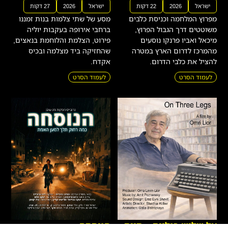
ישראל
2026
22 דקות
ישראל
2026
27 דקות
מפרוץ המלחמה וכניסת כלבים
מסע של שתי צלמות בנות זמננו
משוטטים דרך הגבול הפרוץ,
ברחבי אירופה בעקבות יוליה
מיכאל ואביו פרנקו נוסעים
פירוט, הצלמת והלוחמת בנאצים,
מהמרכז לדרום הארץ במטרה
שהחזיקה ביד מצלמה ובכיס
להציל את כלבי הדרום.
אקדח.
לעמוד הסרט
לעמוד הסרט
על שלוש רגליים – חיים
הנוסחה