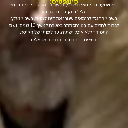
סינופסיס:
רבי שמעון בר יוחאי (רשב"י) נחשב התנא הגדול ביותר וחי
בגליל בתקופת בר כוכבא,
רשב"י התנגד לרומאים שגזרו את דינו למוות, רשב"י נאלץ
לברוח להרים עם בנו והסתתר במערה למשך 13 שנים, ושם
התמודד ללא אוכל ושתיה, עד למותו של הקיסר.
נושאים:
היסטוריה
,
הרוח הישראלית