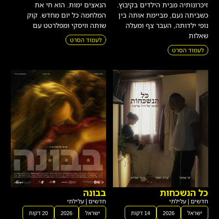
זיכרונותיה מבית הילדים בקיבוץ.
הנאצים ימות. הוא חי את
כשביתה נעם, מביימת אותה בין
המלחמה כל יום מחדש. קוק
נופי ילדותה, העבר צף ומעלה
שותה וויסקי ומפלרטט עם
שאלות
לעמוד הסרט
לעמוד הסרט
כל הנשכחות
בבונה
חדשים
|
עלילתי
חדשים
|
עלילתי
ישראל
2026
14 דקות
ישראל
2026
20 דקות