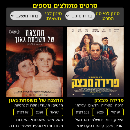
סרטים מומלצים נוספים
סינון לפי סוג
סינון לפי
הסרט:
נושאים:
פרידה מבצק
ההצגה של משפחת גאון
דרמה
|
קומדיה
|
חדשים
|
עלילתי
חדשים
|
תיעודי
|
הקרנות פרטיות
ישראל
2026
101 דקות
ישראל
2026
67 דקות
איציק, רווק ירושלמי הגר מעל
מסע אישי משפחתי בעקבות
הוריו, מעגן קיומו בטקס יומי:
מכתב ווידוי מסעיר שאימי כתבה