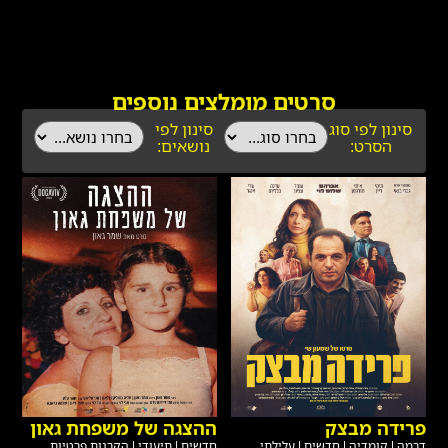
סרטים מומלצים נוספים
סינון לפי סוג
סינון לפי
הסרט:
נושאים:
פרידה מבצק
ההצגה של משפחת גאון
דרמה
|
קומדיה
|
חדשים
|
עלילתי
חדשים
|
תיעודי
|
הקרנות פרטיות