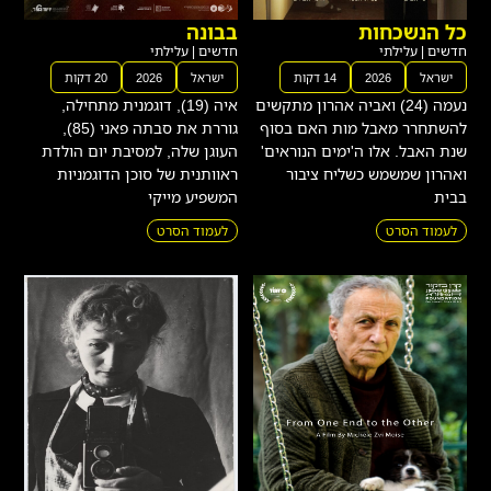
כל הנשכחות
בבונה
חדשים
|
עלילתי
חדשים
|
עלילתי
ישראל
2026
14 דקות
ישראל
2026
20 דקות
נעמה (24) ואביה אהרון מתקשים
איה (19), דוגמנית מתחילה,
להשתחרר מאבל מות האם בסוף
גוררת את סבתה פאני (85),
שנת האבל. אלו ה'ימים הנוראים'
העוגן שלה, למסיבת יום הולדת
ואהרון שמשמש כשליח ציבור
ראוותנית של סוכן הדוגמניות
בבית
המשפיע מייקי
לעמוד הסרט
לעמוד הסרט