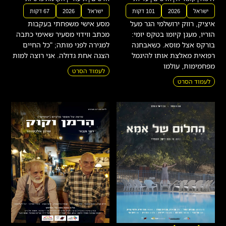
ישראל
2026
101 דקות
ישראל
2026
67 דקות
איציק, רווק ירושלמי הגר מעל
מסע אישי משפחתי בעקבות
הוריו, מעגן קיומו בטקס יומי:
מכתב ווידוי מסעיר שאימי כתבה
בורקס אצל מוסא. כשאבחנה
למגירה לפני מותה; "כל החיים
רפואית מאלצת אותו להיגמל
הצגה אחת גדולה. אני רוצה למות
מפחמימות, עולמו
לעמוד הסרט
לעמוד הסרט