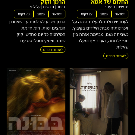
החלום של אמא
הרמן וקוק
חדשים
|
תיעודי
דרמה
|
חדשים
|
עלילתי
ישראל
2026
27 דקות
ישראל
2026
78 דקות
לענת יש חלום-להעלות הצגה על
הרמן נשבע לא למות עד שאחרון
זיכרונותיה מבית הילדים בקיבוץ.
הנאצים ימות. הוא חי את
כשביתה נעם, מביימת אותה בין
המלחמה כל יום מחדש. קוק
נופי ילדותה, העבר צף ומעלה
שותה וויסקי ומפלרטט עם
שאלות
לעמוד הסרט
לעמוד הסרט