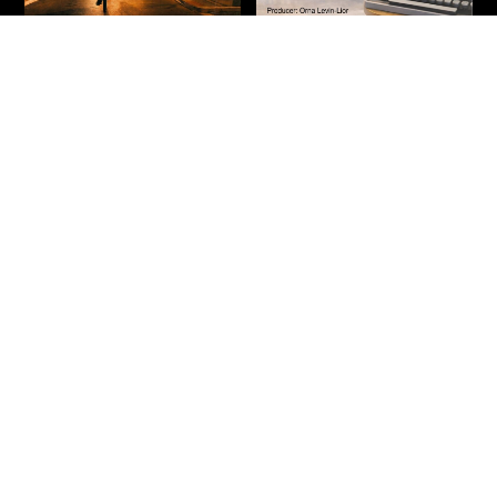
על שלוש רגליים – חיים
הנוסחה
באר
דרמה
|
מתח
|
אקשן
|
חדשים
|
עלילתי
חדשים
|
תיעודי
|
הקרנות פרטיות
ישראל
2026
90 דקות
ישראל
2026
71 דקות
איתמר – בחור ישיבה צעיר מבני
הסופר חיים באר נע בין פרקי חייו
ברק, העובד אצל רופא כריזמטי
לרגעים בהם הפכו לפרקים
ומפורסם, מגלה כי תרופה פורצת
בספריו. הסרט חוקר את שורשי
דרך לסוכרת – המבוססת
כתיבתו – מילדותו בירושלים,
לעמוד הסרט
לעמוד הסרט