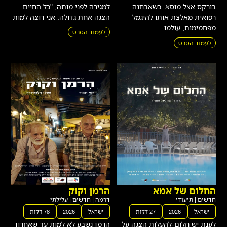
בורקס אצל מוסא. כשאבחנה
למגירה לפני מותה; "כל החיים
רפואית מאלצת אותו להיגמל
הצגה אחת גדולה. אני רוצה למות
מפחמימות, עולמו
לעמוד הסרט
לעמוד הסרט
החלום של אמא
הרמן וקוק
חדשים
|
תיעודי
דרמה
|
חדשים
|
עלילתי
ישראל
2026
27 דקות
ישראל
2026
78 דקות
לענת יש חלום-להעלות הצגה על
הרמן נשבע לא למות עד שאחרון