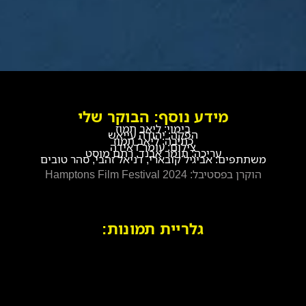
מידע נוסף: הבוקר שלי
בימוי: ליאב תמוז
הפקה: יהודה עייאש
כתיבה: ליאב תמוז
צילום: עומר דאידה
עריכה: תומר אבנד, רתם מוסט
משתתפים: אביגיל קובארי, דניאל זהבי, סהר טובים
הוקרן בפסטיבל: Hamptons Film Festival 2024
גלריית תמונות: