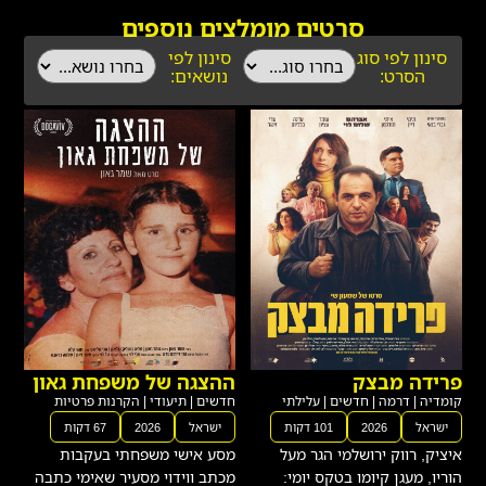
סרטים מומלצים נוספים
סינון לפי סוג
סינון לפי
הסרט:
נושאים:
פרידה מבצק
ההצגה של משפחת גאון
קומדיה
|
דרמה
|
חדשים
|
עלילתי
חדשים
|
תיעודי
|
הקרנות פרטיות
ישראל
2026
101 דקות
ישראל
2026
67 דקות
איציק, רווק ירושלמי הגר מעל
מסע אישי משפחתי בעקבות
הוריו, מעגן קיומו בטקס יומי:
מכתב ווידוי מסעיר שאימי כתבה