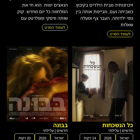
זיכרונותיה מבית הילדים בקיבוץ.
הנאצים ימות. הוא חי את
כשביתה נעם, מביימת אותה בין
המלחמה כל יום מחדש. קוק
נופי ילדותה, העבר צף ומעלה
שותה וויסקי ומפלרטט עם
שאלות
לעמוד הסרט
לעמוד הסרט
כל הנשכחות
בבונה
חדשים
|
עלילתי
חדשים
|
עלילתי
ישראל
2026
14 דקות
ישראל
2026
20 דקות