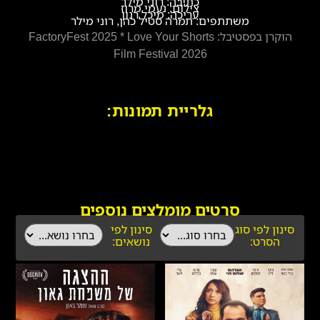
כתיבה: רוני מילר
צילום: נעמי מרוז
עריכה: מיכל רנון
משתתפים: תמרה סטיל כהן, רוני מילר
הוקרן בפסטיבל: FactoryFest 2025 * Love Your Shorts
Film Festival 2026
גלריית תמונות:
סרטים מומלצים נוספים
סינון לפי סוג
סינון לפי
הסרט:
נושאים: