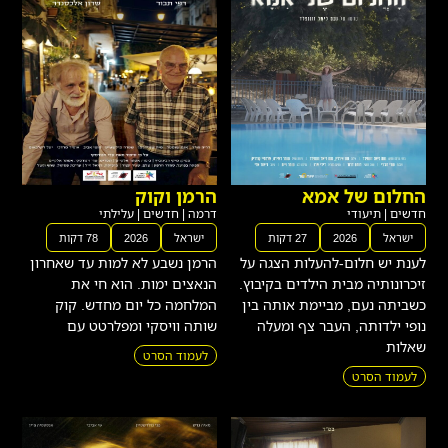
החלום של אמא
הרמן וקוק
חדשים
|
תיעודי
דרמה
|
חדשים
|
עלילתי
ישראל
2026
27 דקות
ישראל
2026
78 דקות
לענת יש חלום-להעלות הצגה על
הרמן נשבע לא למות עד שאחרון
זיכרונותיה מבית הילדים בקיבוץ.
הנאצים ימות. הוא חי את
כשביתה נעם, מביימת אותה בין
המלחמה כל יום מחדש. קוק
נופי ילדותה, העבר צף ומעלה
שותה וויסקי ומפלרטט עם
שאלות
לעמוד הסרט
לעמוד הסרט