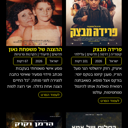
פרידה מבצק
ההצגה של משפחת גאון
קומדיה
|
דרמה
|
חדשים
|
עלילתי
חדשים
|
תיעודי
|
הקרנות פרטיות
ישראל
2026
101 דקות
ישראל
2026
67 דקות
איציק, רווק ירושלמי הגר מעל
מסע אישי משפחתי בעקבות
הוריו, מעגן קיומו בטקס יומי:
מכתב ווידוי מסעיר שאימי כתבה
בורקס אצל מוסא. כשאבחנה
למגירה לפני מותה; "כל החיים
רפואית מאלצת אותו להיגמל
הצגה אחת גדולה. אני רוצה למות
מפחמימות, עולמו
לעמוד הסרט
לעמוד הסרט