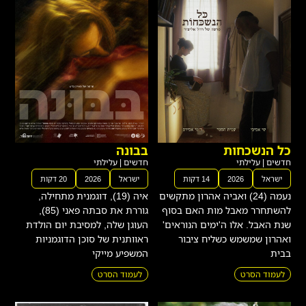
כל הנשכחות
בבונה
חדשים
|
עלילתי
חדשים
|
עלילתי
ישראל
2026
14 דקות
ישראל
2026
20 דקות
נעמה (24) ואביה אהרון מתקשים
איה (19), דוגמנית מתחילה,
להשתחרר מאבל מות האם בסוף
גוררת את סבתה פאני (85),
שנת האבל. אלו ה'ימים הנוראים'
העוגן שלה, למסיבת יום הולדת
ואהרון שמשמש כשליח ציבור
ראוותנית של סוכן הדוגמניות
בבית
המשפיע מייקי
לעמוד הסרט
לעמוד הסרט