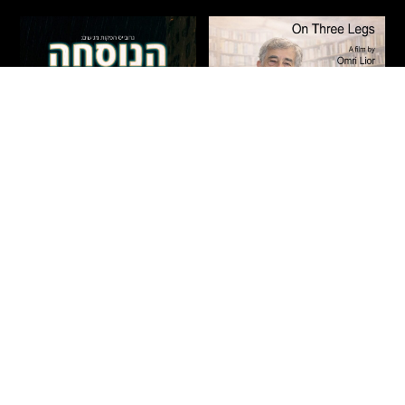
על שלוש רגליים – חיים
הנוסחה
באר
מתח
|
אקשן
|
דרמה
|
חדשים
|
עלילתי
חדשים
|
תיעודי
|
הקרנות פרטיות
ישראל
2026
90 דקות
ישראל
2026
71 דקות
איתמר – בחור ישיבה צעיר מבני
הסופר חיים באר נע בין פרקי חייו
ברק, העובד אצל רופא כריזמטי
לרגעים בהם הפכו לפרקים
ומפורסם, מגלה כי תרופה פורצת
בספריו. הסרט חוקר את שורשי
דרך לסוכרת – המבוססת
כתיבתו – מילדותו בירושלים,
לעמוד הסרט
לעמוד הסרט