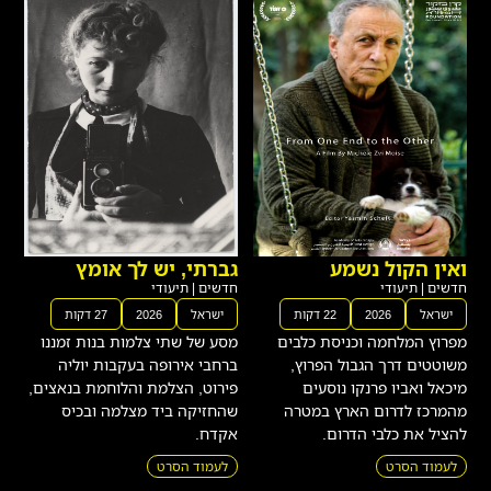
ואין הקול נשמע
גברתי, יש לך אומץ
חדשים
|
תיעודי
חדשים
|
תיעודי
ישראל
2026
22 דקות
ישראל
2026
27 דקות
מפרוץ המלחמה וכניסת כלבים
מסע של שתי צלמות בנות זמננו
משוטטים דרך הגבול הפרוץ,
ברחבי אירופה בעקבות יוליה
מיכאל ואביו פרנקו נוסעים
פירוט, הצלמת והלוחמת בנאצים,
מהמרכז לדרום הארץ במטרה
שהחזיקה ביד מצלמה ובכיס
להציל את כלבי הדרום.
אקדח.
לעמוד הסרט
לעמוד הסרט