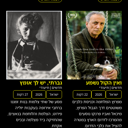
ואין הקול נשמע
גברתי, יש לך אומץ
חדשים
|
תיעודי
חדשים
|
תיעודי
ישראל
2026
22 דקות
ישראל
2026
27 דקות
מפרוץ המלחמה וכניסת כלבים
מסע של שתי צלמות בנות זמננו
משוטטים דרך הגבול הפרוץ,
ברחבי אירופה בעקבות יוליה
מיכאל ואביו פרנקו נוסעים
פירוט, הצלמת והלוחמת בנאצים,
מהמרכז לדרום הארץ במטרה
שהחזיקה ביד מצלמה ובכיס
להציל את כלבי הדרום.
אקדח.