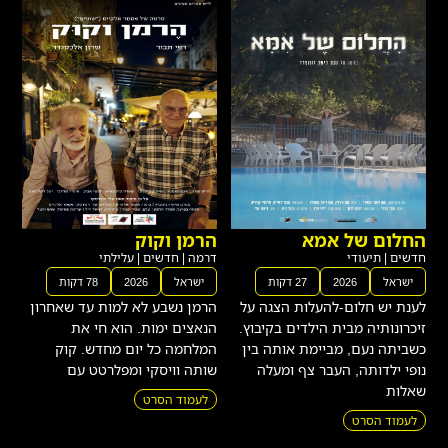
החלום של אמא
הרמן וקוק
חדשים
|
תיעודי
דרמה
|
חדשים
|
עלילתי
ישראל
2026
27 דקות
ישראל
2026
78 דקות
לענת יש חלום-להעלות הצגה על
הרמן נשבע לא למות עד שאחרון
זיכרונותיה מבית הילדים בקיבוץ.
הנאצים ימות. הוא חי את
כשביתה נעם, מביימת אותה בין
המלחמה כל יום מחדש. קוק
נופי ילדותה, העבר צף ומעלה
שותה וויסקי ומפלרטט עם
שאלות
לעמוד הסרט
לעמוד הסרט