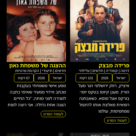
פרידה מבצק
ההצגה של משפחת גאון
דרמה
|
קומדיה
|
חדשים
|
עלילתי
חדשים
|
תיעודי
|
הקרנות פרטיות
ישראל
2026
101 דקות
ישראל
2026
67 דקות
איציק, רווק ירושלמי הגר מעל
מסע אישי משפחתי בעקבות
הוריו, מעגן קיומו בטקס יומי:
מכתב ווידוי מסעיר שאימי כתבה
בורקס אצל מוסא. כשאבחנה
למגירה לפני מותה; "כל החיים
רפואית מאלצת אותו להיגמל
הצגה אחת גדולה. אני רוצה למות
מפחמימות, עולמו
לעמוד הסרט
לעמוד הסרט