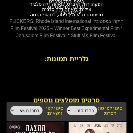
בימוי: רחל אלברט
הפקה: רחל אלברט, לואיזה דלה סלביה
כתיבה: רחל אלברט
צילום: לואיזה דלה סלביה
עריכה: קינר דר
משתתפים: אוולין פמה, ג'ובאני קרטה
הוקרן בפסטיבל: FLICKERS: Rhode Island International
Film Festival 2025 – Winner Best Experimental Film *
Jerusalem Film Festival * Stuff MX Film Festival
גלריית תמונות:
סרטים מומלצים נוספים
סינון לפי סוג
סינון לפי
הסרט:
נושאים: