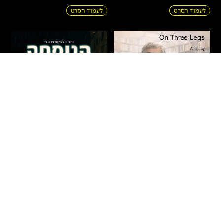
לעמוד הסרט
לעמוד הסרט
על שלוש רגליים – חיים
הנוסחה
באר
דרמה
|
מתח
|
אקשן
|
חדשים
|
עלילתי
חדשים
|
תיעודי
|
הקרנות פרטיות
ישראל
2026
90 דקות
ישראל
2026
71 דקות
איתמר – בחור ישיבה צעיר מבני
הסופר חיים באר נע בין פרקי חייו
ברק, העובד אצל רופא כריזמטי
לרגעים בהם הפכו לפרקים
ומפורסם, מגלה כי תרופה פורצת
בספריו. הסרט חוקר את שורשי
דרך לסוכרת – המבוססת