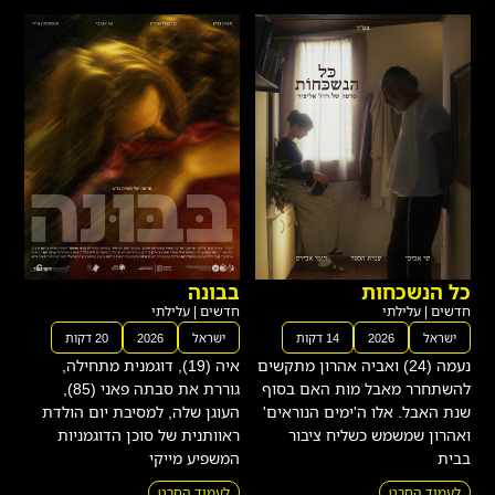
כל הנשכחות
בבונה
חדשים
|
עלילתי
חדשים
|
עלילתי
ישראל
2026
14 דקות
ישראל
2026
20 דקות
נעמה (24) ואביה אהרון מתקשים
איה (19), דוגמנית מתחילה,
להשתחרר מאבל מות האם בסוף
גוררת את סבתה פאני (85),
שנת האבל. אלו ה'ימים הנוראים'
העוגן שלה, למסיבת יום הולדת
ואהרון שמשמש כשליח ציבור
ראוותנית של סוכן הדוגמניות
בבית
המשפיע מייקי
לעמוד הסרט
לעמוד הסרט