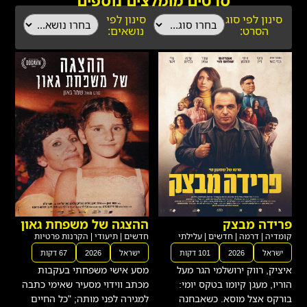
סרטים מומלצים נוספים
סינון לפי סוג
סינון לפי
הסרט:
נושאים:
פרידה מבצק
ההצגה של משפחת גאון
קומדיה
|
דרמה
|
חדשים
|
עלילתי
חדשים
|
תיעודי
|
הקרנות פרטיות
ישראל
2026
101 דקות
ישראל
2026
67 דקות
איציק, רווק ירושלמי הגר מעל
מסע אישי משפחתי בעקבות
הוריו, מעגן קיומו בטקס יומי:
מכתב ווידוי מסעיר שאימי כתבה
בורקס אצל מוסא. כשאבחנה
למגירה לפני מותה; "כל החיים