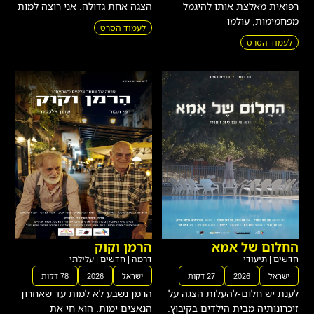
רפואית מאלצת אותו להיגמל
הצגה אחת גדולה. אני רוצה למות
מפחמימות, עולמו
לעמוד הסרט
לעמוד הסרט
החלום של אמא
הרמן וקוק
חדשים
|
תיעודי
דרמה
|
חדשים
|
עלילתי
ישראל
2026
27 דקות
ישראל
2026
78 דקות
לענת יש חלום-להעלות הצגה על
הרמן נשבע לא למות עד שאחרון
זיכרונותיה מבית הילדים בקיבוץ.
הנאצים ימות. הוא חי את