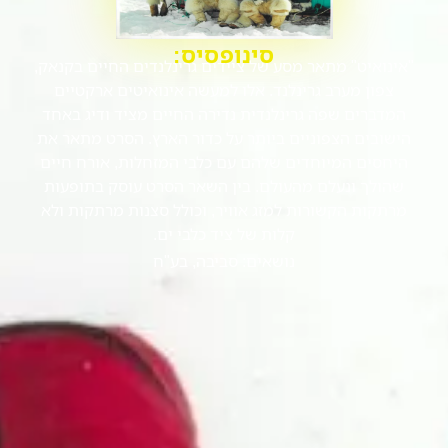
סינופסיס:
"אינואיט" מתאר מסע של ציידים גרינלנדים החיים בקנאק,
צפון מערב גרינלנד. אלו למעשה אינואיטים ארקטיים
המדברים שפה גרינלנדית נדירה החיים מציד ודיג באחד
הישובים הצפוניים ביותר על כדור הארץ. הסרט מתאר את
היחסים המיוחדים שלהם עם כלבי המזחלות, אורח חיים
שהולך ונעלם מהעולם. בין השאר הסרט עוסק בתופעות
מרתקות הקשורות למזג אוויר, וכולל סצנות מרתקות ולא
קלות של ציד כלבי ים.
נושאים:
סביבה
,
בע"ח