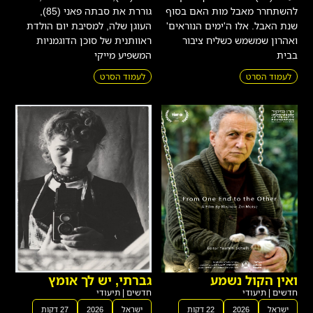
להשתחרר מאבל מות האם בסוף
גוררת את סבתה פאני (85),
שנת האבל. אלו ה'ימים הנוראים'
העוגן שלה, למסיבת יום הולדת
ואהרון שמשמש כשליח ציבור
ראוותנית של סוכן הדוגמניות
בבית
המשפיע מייקי
לעמוד הסרט
לעמוד הסרט
ואין הקול נשמע
גברתי, יש לך אומץ
חדשים
|
תיעודי
חדשים
|
תיעודי
ישראל
2026
22 דקות
ישראל
2026
27 דקות