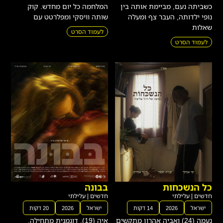
כשביתה נעם, מביימת אותה בין
המלחמה כל יום מחדש. קוק
נופי ילדותה, העבר צף ומעלה
שותה וויסקי ומפלרטט עם
שאלות
לעמוד הסרט
לעמוד הסרט
כל הנשכחות
בבונה
חדשים
|
עלילתי
חדשים
|
עלילתי
ישראל
2026
14 דקות
ישראל
2026
20 דקות
נעמה (24) ואביה אהרון מתקשים
איה (19), דוגמנית מתחילה,