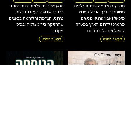
מפרוץ המלחמה וכניסת כלבים
מסע של שתי צלמות בנות זמננו
משוטטים דרך הגבול הפרוץ,
ברחבי אירופה בעקבות יוליה
מיכאל ואביו פרנקו נוסעים
פירוט, הצלמת והלוחמת בנאצים,
מהמרכז לדרום הארץ במטרה
שהחזיקה ביד מצלמה ובכיס
להציל את כלבי הדרום.
אקדח.
לעמוד הסרט
לעמוד הסרט
על שלוש רגליים – חיים
הנוסחה
באר
אקשן
|
דרמה
|
מתח
|
חדשים
|
עלילתי