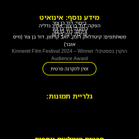
מידע נוסף: אינואיט
בימוי: דוד בן צור
הפקה: דוד בן צור, אמיר גדליה
כתיבה: דוד בן צור
צילום: דוד בן צור
עריכה: דנה בירקן
משתתפים: קיטדלאק דונק, יואב קדמון, דוד בן צור (וויס
אובר)
הוקרן בפסטיבל: Kinneret Film Festival 2024 – Winner
Audience Award
זמין להקרנה פרטית
גלריית תמונות: