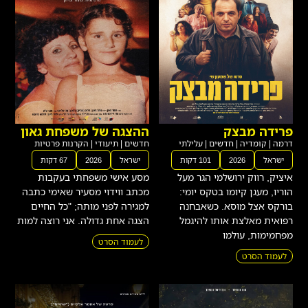
פרידה מבצק
ההצגה של משפחת גאון
דרמה
|
קומדיה
|
חדשים
|
עלילתי
חדשים
|
תיעודי
|
הקרנות פרטיות
ישראל
2026
101 דקות
ישראל
2026
67 דקות
איציק, רווק ירושלמי הגר מעל
מסע אישי משפחתי בעקבות
הוריו, מעגן קיומו בטקס יומי:
מכתב ווידוי מסעיר שאימי כתבה
בורקס אצל מוסא. כשאבחנה
למגירה לפני מותה; "כל החיים
רפואית מאלצת אותו להיגמל
הצגה אחת גדולה. אני רוצה למות
מפחמימות, עולמו
לעמוד הסרט
לעמוד הסרט