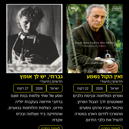
ואין הקול נשמע
גברתי, יש לך אומץ
חדשים
|
תיעודי
חדשים
|
תיעודי
ישראל
2026
22 דקות
ישראל
2026
27 דקות
מפרוץ המלחמה וכניסת כלבים
מסע של שתי צלמות בנות זמננו
משוטטים דרך הגבול הפרוץ,
ברחבי אירופה בעקבות יוליה
מיכאל ואביו פרנקו נוסעים
פירוט, הצלמת והלוחמת בנאצים,
מהמרכז לדרום הארץ במטרה
שהחזיקה ביד מצלמה ובכיס
להציל את כלבי הדרום.
אקדח.
לעמוד הסרט
לעמוד הסרט