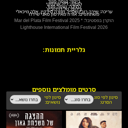
בימוי: נעמה מנור
הפקה: ליה אגינסקי
כתיבה: נעמה מנור
צילום: טל דוידוביץ'
עריכה: שירה רובינשטיין, תמרה סירקין, אלה מיכאלי
משתתפים: אורה מאירסון סאני שידלו
הוקרן בפסטיבל: Mar del Plata Film Festival 2025 *
Lighthouse International Film Festival 2026
גלריית תמונות:
סרטים מומלצים נוספים
סינון לפי סוג
סינון לפי
הסרט:
נושאים: