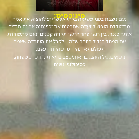
סינופסיס:
נעם ניצבת בפני משימה בלתי אפשרית: להוציא את אמה
מתמודדת הנפש לוועדה שתבטיח את זכויותיה אך גם תגדיר
אותה כנכה. בין רגעי פחד לרגעי תקווה קטנים, נעם מתמודדת
עם הפחד הגדול ביותר שלה – לקבל את העובדה שאמה
לעולם לא תהיה מי שהייתה פעם.
נושאים:
גיל הזהב
,
בריאות/מצב בריאותי
,
יחסי משפחה
,
פסיכולוגי
,
נשים