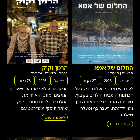
החלום של אמא
הרמן וקוק
חדשים
|
תיעודי
דרמה
|
חדשים
|
עלילתי
ישראל
2026
27 דקות
ישראל
2026
78 דקות
לענת יש חלום-להעלות הצגה על
הרמן נשבע לא למות עד שאחרון
זיכרונותיה מבית הילדים בקיבוץ.
הנאצים ימות. הוא חי את
כשביתה נעם, מביימת אותה בין
המלחמה כל יום מחדש. קוק
נופי ילדותה, העבר צף ומעלה
שותה וויסקי ומפלרטט עם
שאלות
לעמוד הסרט
לעמוד הסרט