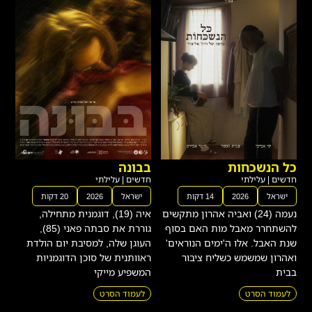
כל הנשכחות
בבונה
חדשים
|
עלילתי
חדשים
|
עלילתי
ישראל
2026
14 דקות
ישראל
2026
20 דקות
נעמה (24) ואביה אהרון מתקשים
איה (19), דוגמנית מתחילה,
להשתחרר מאבל מות האם בסוף
גוררת את סבתה פאני (85),
שנת האבל. אלו ה'ימים הנוראים'
העוגן שלה, למסיבת יום הולדת
ואהרון שמשמש כשליח ציבור
ראוותנית של סוכן הדוגמניות
בבית
המשפיע מייקי
לעמוד הסרט
לעמוד הסרט