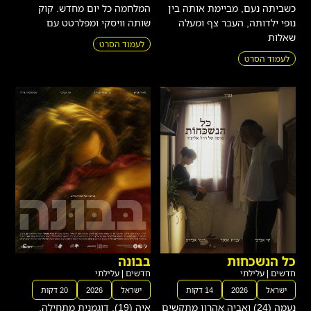
כשביתה נעם, מביימת אותה בין
המלחמה כל יום מחדש. קוק
נופי ילדותה, העבר צף ומעלה
שותה וויסקי ומפלרטט עם
שאלות
לעמוד הסרט
לעמוד הסרט
כל הנשכחות
בבונה
חדשים
|
עלילתי
חדשים
|
עלילתי
ישראל
2026
14 דקות
ישראל
2026
20 דקות
נעמה (24) ואביה אהרון מתקשים
איה (19), דוגמנית מתחילה,