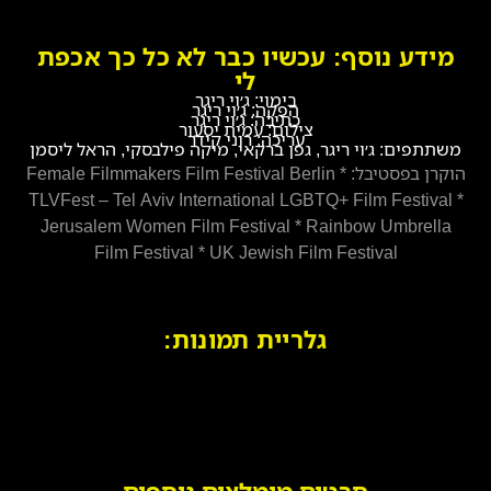
מידע נוסף: עכשיו כבר לא כל כך אכפת
לי
בימוי: ג׳וי ריגר
הפקה: ג׳וי ריגר
כתיבה: ג׳וי ריגר
צילום: עמית יסעור
עריכה: רוני קידר
משתתפים: ג׳וי ריגר, גפן ברקאי, מיקה פילבסקי, הראל ליסמן
הוקרן בפסטיבל: Female Filmmakers Film Festival Berlin *
TLVFest – Tel Aviv International LGBTQ+ Film Festival *
Jerusalem Women Film Festival * Rainbow Umbrella
Film Festival * UK Jewish Film Festival
גלריית תמונות: