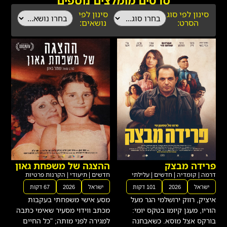
סרטים מומלצים נוספים
סינון לפי סוג
סינון לפי
הסרט:
נושאים:
פרידה מבצק
ההצגה של משפחת גאון
דרמה
|
קומדיה
|
חדשים
|
עלילתי
חדשים
|
תיעודי
|
הקרנות פרטיות
ישראל
2026
101 דקות
ישראל
2026
67 דקות
איציק, רווק ירושלמי הגר מעל
מסע אישי משפחתי בעקבות
הוריו, מעגן קיומו בטקס יומי:
מכתב ווידוי מסעיר שאימי כתבה
בורקס אצל מוסא. כשאבחנה
למגירה לפני מותה; "כל החיים