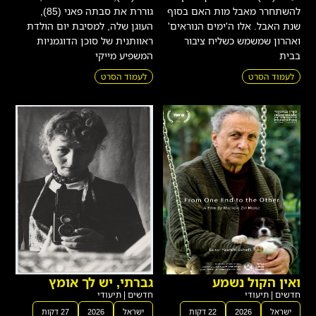
להשתחרר מאבל מות האם בסוף
גוררת את סבתה פאני (85),
שנת האבל. אלו ה'ימים הנוראים'
העוגן שלה, למסיבת יום הולדת
ואהרון שמשמש כשליח ציבור
ראוותנית של סוכן הדוגמניות
בבית
המשפיע מייקי
לעמוד הסרט
לעמוד הסרט
ואין הקול נשמע
גברתי, יש לך אומץ
חדשים
|
תיעודי
חדשים
|
תיעודי
ישראל
2026
22 דקות
ישראל
2026
27 דקות