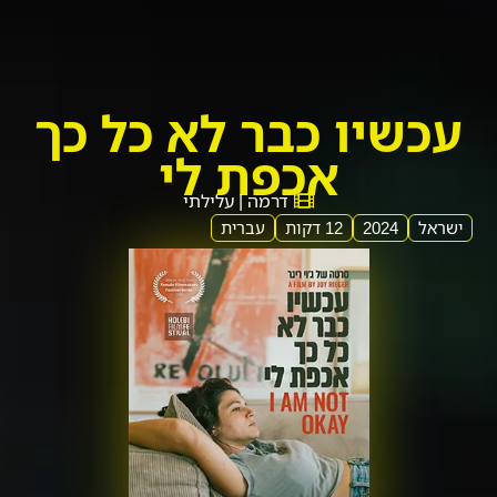
עכשיו כבר לא כל כך
אכפת לי
דרמה | עלילתי
ישראל
2024
12 דקות
עברית