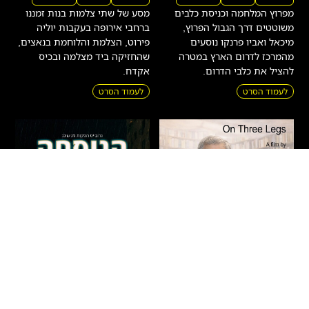
מפרוץ המלחמה וכניסת כלבים
מסע של שתי צלמות בנות זמננו
משוטטים דרך הגבול הפרוץ,
ברחבי אירופה בעקבות יוליה
מיכאל ואביו פרנקו נוסעים
פירוט, הצלמת והלוחמת בנאצים,
מהמרכז לדרום הארץ במטרה
שהחזיקה ביד מצלמה ובכיס
להציל את כלבי הדרום.
אקדח.
לעמוד הסרט
לעמוד הסרט
על שלוש רגליים – חיים
הנוסחה
באר
דרמה
|
מתח
|
אקשן
|
חדשים
|
עלילתי