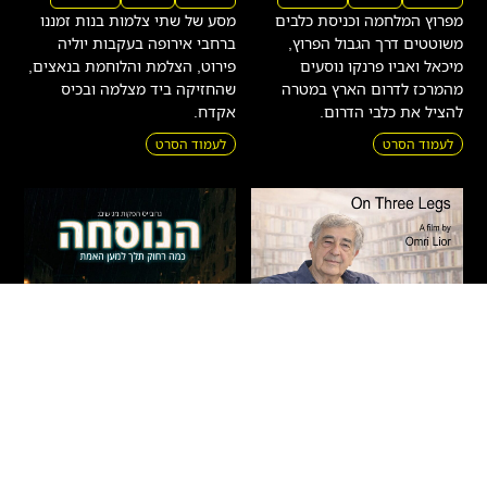
מפרוץ המלחמה וכניסת כלבים
מסע של שתי צלמות בנות זמננו
משוטטים דרך הגבול הפרוץ,
ברחבי אירופה בעקבות יוליה
מיכאל ואביו פרנקו נוסעים
פירוט, הצלמת והלוחמת בנאצים,
מהמרכז לדרום הארץ במטרה
שהחזיקה ביד מצלמה ובכיס
להציל את כלבי הדרום.
אקדח.
לעמוד הסרט
לעמוד הסרט
על שלוש רגליים – חיים
הנוסחה
באר
דרמה
|
מתח
|
אקשן
|
חדשים
|
עלילתי