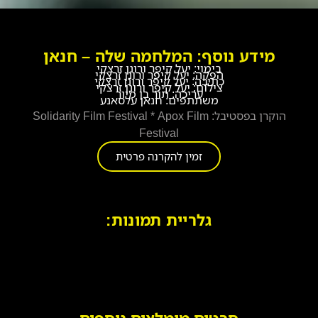
מידע נוסף: המלחמה שלה – חנאן
בימוי: יעל קיפר ורונן זרצקי
הפקה: יעל קיפר ורונן זרצקי
כתיבה: יעל קיפר ורונן זרצקי
צילום: יעל קיפר ורונן זרצקי
עריכה: תור בן מיור
משתתפים: חנאן עלסאנע
הוקרן בפסטיבל: Solidarity Film Festival * Apox Film
Festival
זמין להקרנה פרטית
גלריית תמונות: