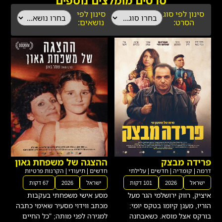
סרטים מומלצים נוספים
סינון לפי סוג
סינון לפי
הסרט:
נושאים:
פרידה מבצק
ההצגה של משפחת גאון
דרמה
|
קומדיה
|
חדשים
|
עלילתי
חדשים
|
תיעודי
|
הקרנות פרטיות
ישראל
2026
101 דקות
ישראל
2026
67 דקות
איציק, רווק ירושלמי הגר מעל
מסע אישי משפחתי בעקבות
הוריו, מעגן קיומו בטקס יומי:
מכתב ווידוי מסעיר שאימי כתבה
בורקס אצל מוסא. כשאבחנה
למגירה לפני מותה; "כל החיים