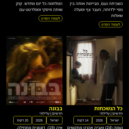
כשביתה נעם, מביימת אותה בין
המלחמה כל יום מחדש. קוק
נופי ילדותה, העבר צף ומעלה
שותה וויסקי ומפלרטט עם
שאלות
לעמוד הסרט
לעמוד הסרט
כל הנשכחות
בבונה
חדשים
|
עלילתי
חדשים
|
עלילתי
ישראל
2026
14 דקות
ישראל
2026
20 דקות
נעמה (24) ואביה אהרון מתקשים
איה (19), דוגמנית מתחילה,