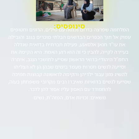
סינופסיס:
המלחמה שפרצה בדרום נכנסה עם טילים, הרוגים וחטופים
עמוק אל תוך הכפרים הבדואים הבלתי מוכרים בנגב והובילה
את עו"ד חנאן אלסאנע, פעילת חברתית בדואית שגדלה
בעיירה לקייה, להבין כי זה הוא רגע האמת. היא הקימה את
החמ"ל היהודי-בדואי הראשון שסייע לתושבי הנגב, איתרה
וסייעה לנשים חסרות מעמד בימים שבהן הן לא הצליחו
להשיג מזון עבור ילדיהן והקימה לראשונה קבוצות תמיכה
שסייעו לנשים בדואיות שאיבדו רבים מקרובי משפחתן בעזה,
להתמודד עם האסון עליו אסור להן לדבר.
נושאים:
זכויות אדם
,
המזה"ת
,
נשים