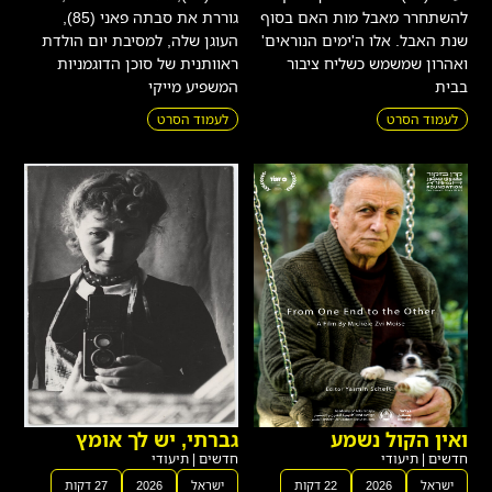
להשתחרר מאבל מות האם בסוף
גוררת את סבתה פאני (85),
שנת האבל. אלו ה'ימים הנוראים'
העוגן שלה, למסיבת יום הולדת
ואהרון שמשמש כשליח ציבור
ראוותנית של סוכן הדוגמניות
בבית
המשפיע מייקי
לעמוד הסרט
לעמוד הסרט
ואין הקול נשמע
גברתי, יש לך אומץ
חדשים
|
תיעודי
חדשים
|
תיעודי
ישראל
2026
22 דקות
ישראל
2026
27 דקות