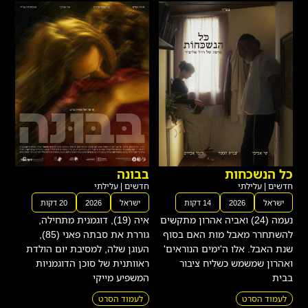
כל הנשכחות
בבונה
חדשים
|
עלילתי
חדשים
|
עלילתי
ישראל
2026
14 דקות
ישראל
2026
20 דקות
נעמה (24) ואביה אהרון מתקשים
איה (19), דוגמנית מתחילה,
להשתחרר מאבל מות האם בסוף
גוררת את סבתה פאני (85),
שנת האבל. אלו ה'ימים הנוראים'
העוגן שלה, למסיבת יום הולדת
ואהרון שמשמש כשליח ציבור
ראוותנית של סוכן הדוגמניות
בבית
המשפיע מייקי
לעמוד הסרט
לעמוד הסרט