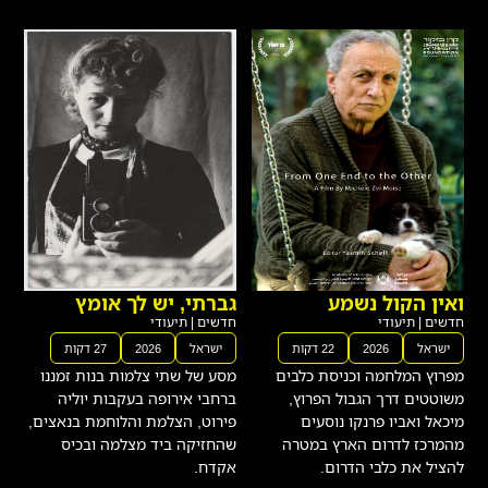
ואין הקול נשמע
גברתי, יש לך אומץ
חדשים
|
תיעודי
חדשים
|
תיעודי
ישראל
2026
22 דקות
ישראל
2026
27 דקות
מפרוץ המלחמה וכניסת כלבים
מסע של שתי צלמות בנות זמננו
משוטטים דרך הגבול הפרוץ,
ברחבי אירופה בעקבות יוליה
מיכאל ואביו פרנקו נוסעים
פירוט, הצלמת והלוחמת בנאצים,
מהמרכז לדרום הארץ במטרה
שהחזיקה ביד מצלמה ובכיס
להציל את כלבי הדרום.
אקדח.