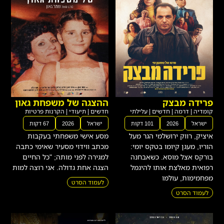
פרידה מבצק
ההצגה של משפחת גאון
קומדיה
|
דרמה
|
חדשים
|
עלילתי
חדשים
|
תיעודי
|
הקרנות פרטיות
ישראל
2026
101 דקות
ישראל
2026
67 דקות
איציק, רווק ירושלמי הגר מעל
מסע אישי משפחתי בעקבות
הוריו, מעגן קיומו בטקס יומי:
מכתב ווידוי מסעיר שאימי כתבה
בורקס אצל מוסא. כשאבחנה
למגירה לפני מותה; "כל החיים
רפואית מאלצת אותו להיגמל
הצגה אחת גדולה. אני רוצה למות
מפחמימות, עולמו
לעמוד הסרט
לעמוד הסרט