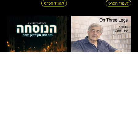
לעמוד הסרט
לעמוד הסרט
על שלוש רגליים – חיים
הנוסחה
באר
דרמה
|
מתח
|
אקשן
|
חדשים
|
עלילתי
חדשים
|
תיעודי
|
הקרנות פרטיות
ישראל
2026
90 דקות
ישראל
2026
71 דקות
איתמר – בחור ישיבה צעיר מבני
הסופר חיים באר נע בין פרקי חייו
ברק, העובד אצל רופא כריזמטי
לרגעים בהם הפכו לפרקים
ומפורסם, מגלה כי תרופה פורצת
בספריו. הסרט חוקר את שורשי
דרך לסוכרת – המבוססת