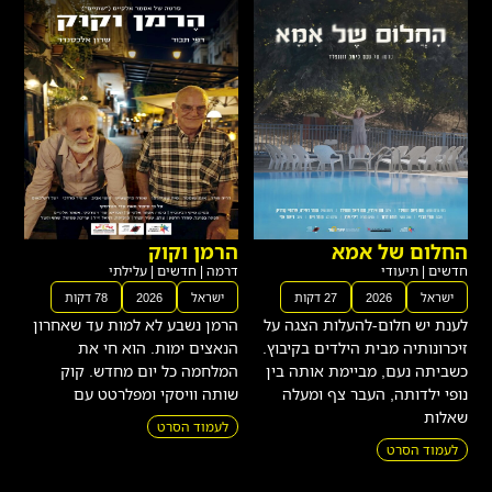
החלום של אמא
הרמן וקוק
חדשים
|
תיעודי
דרמה
|
חדשים
|
עלילתי
ישראל
2026
27 דקות
ישראל
2026
78 דקות
לענת יש חלום-להעלות הצגה על
הרמן נשבע לא למות עד שאחרון
זיכרונותיה מבית הילדים בקיבוץ.
הנאצים ימות. הוא חי את
כשביתה נעם, מביימת אותה בין
המלחמה כל יום מחדש. קוק
נופי ילדותה, העבר צף ומעלה
שותה וויסקי ומפלרטט עם
שאלות
לעמוד הסרט
לעמוד הסרט