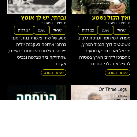
ואין הקול נשמע
גברתי, יש לך אומץ
חדשים
|
תיעודי
חדשים
|
תיעודי
ישראל
2026
22 דקות
ישראל
2026
27 דקות
מפרוץ המלחמה וכניסת כלבים
מסע של שתי צלמות בנות זמננו
משוטטים דרך הגבול הפרוץ,
ברחבי אירופה בעקבות יוליה
מיכאל ואביו פרנקו נוסעים
פירוט, הצלמת והלוחמת בנאצים,
מהמרכז לדרום הארץ במטרה
שהחזיקה ביד מצלמה ובכיס
להציל את כלבי הדרום.
אקדח.
לעמוד הסרט
לעמוד הסרט