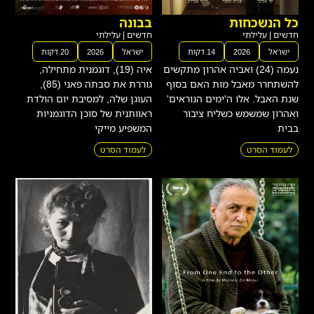
כל הנשכחות
בבונה
חדשים
|
עלילתי
חדשים
|
עלילתי
ישראל
2026
14 דקות
ישראל
2026
20 דקות
נעמה (24) ואביה אהרון מתקשים
איה (19), דוגמנית מתחילה,
להשתחרר מאבל מות האם בסוף
גוררת את סבתה פאני (85),
שנת האבל. אלו ה'ימים הנוראים'
העוגן שלה, למסיבת יום הולדת
ואהרון שמשמש כשליח ציבור
ראוותנית של סוכן הדוגמניות
בבית
המשפיע מייקי
לעמוד הסרט
לעמוד הסרט