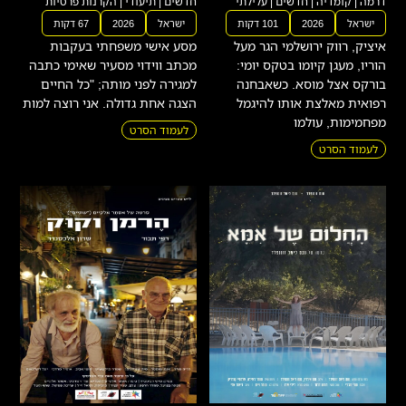
דרמה
|
קומדיה
|
חדשים
|
עלילתי
חדשים
|
תיעודי
|
הקרנות פרטיות
ישראל
2026
101 דקות
ישראל
2026
67 דקות
איציק, רווק ירושלמי הגר מעל
מסע אישי משפחתי בעקבות
הוריו, מעגן קיומו בטקס יומי:
מכתב ווידוי מסעיר שאימי כתבה
בורקס אצל מוסא. כשאבחנה
למגירה לפני מותה; "כל החיים
רפואית מאלצת אותו להיגמל
הצגה אחת גדולה. אני רוצה למות
מפחמימות, עולמו
לעמוד הסרט
לעמוד הסרט