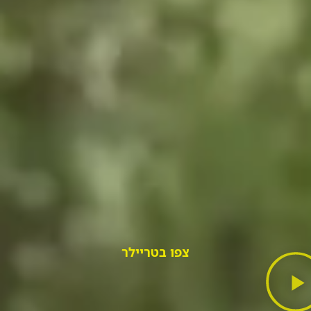
צפו בטריילר