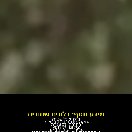
מידע נוסף: בלונים שחורים
בימוי: גל עטיה
הפקה: עמית חי בן שלמה
כתיבה: גל עטיה
צילום: גל חפץ
עריכה: עידן בונקר