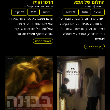
החלום של אמא
הרמן וקוק
חדשים
|
תיעודי
דרמה
|
חדשים
|
עלילתי
ישראל
2026
27 דקות
ישראל
2026
78 דקות
לענת יש חלום-להעלות הצגה על
הרמן נשבע לא למות עד שאחרון
זיכרונותיה מבית הילדים בקיבוץ.
הנאצים ימות. הוא חי את
כשביתה נעם, מביימת אותה בין
המלחמה כל יום מחדש. קוק
נופי ילדותה, העבר צף ומעלה
שותה וויסקי ומפלרטט עם
שאלות
לעמוד הסרט
לעמוד הסרט