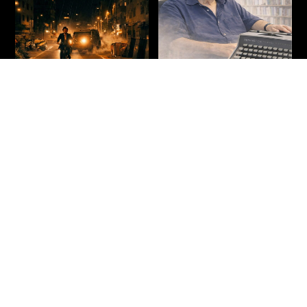
על שלוש רגליים – חיים
הנוסחה
באר
דרמה
|
מתח
|
אקשן
|
חדשים
|
עלילתי
חדשים
|
תיעודי
|
הקרנות פרטיות
ישראל
2026
90 דקות
ישראל
2026
71 דקות
איתמר – בחור ישיבה צעיר מבני
הסופר חיים באר נע בין פרקי חייו
ברק, העובד אצל רופא כריזמטי
לרגעים בהם הפכו לפרקים
ומפורסם, מגלה כי תרופה פורצת
בספריו. הסרט חוקר את שורשי
דרך לסוכרת – המבוססת
כתיבתו – מילדותו בירושלים,
לעמוד הסרט
לעמוד הסרט