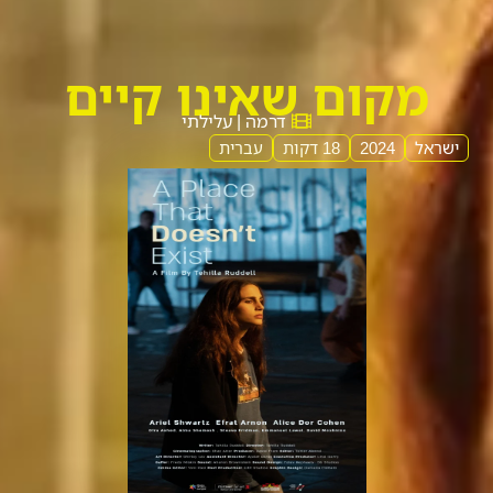
מקום שאינו קיים
דרמה | עלילתי
ישראל
2024
18 דקות
עברית