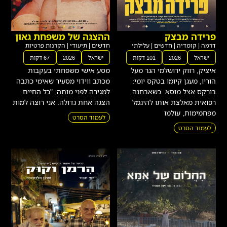
פרידה מבצק
ההצגה של משפחת גאון
דרמה
|
קומדיה
|
חדשים
|
עלילתי
חדשים
|
תיעודי
|
הקרנות פרטיות
ישראל
2026
101 דקות
ישראל
2026
67 דקות
איציק, רווק ירושלמי הגר מעל
מסע אישי משפחתי בעקבות
הוריו, מעגן קיומו בטקס יומי:
מכתב ווידוי מסעיר שאימי כתבה
בורקס אצל מוסא. כשאבחנה
למגירה לפני מותה; "כל החיים
רפואית מאלצת אותו להיגמל
הצגה אחת גדולה. אני רוצה למות
מפחמימות, עולמו
לעמוד הסרט
לעמוד הסרט