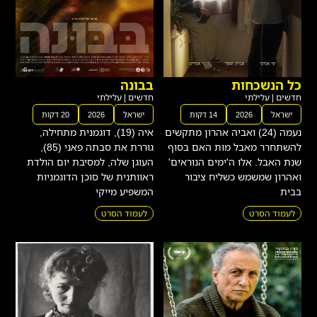
כל הנשכחות
בבונה
חדשים
|
עלילתי
חדשים
|
עלילתי
ישראל
2026
14 דקות
ישראל
2026
20 דקות
נעמה (24) ואביה אהרון מתקשים
איה (19), דוגמנית מתחילה,
להשתחרר מאבל מות האם בסוף
גוררת את סבתה פאני (85),
שנת האבל. אלו ה'ימים הנוראים'
העוגן שלה, למסיבת יום הולדת
ואהרון שמשמש כשליח ציבור
ראוותנית של סוכן הדוגמניות
בבית
המשפיע מייקי
לעמוד הסרט
לעמוד הסרט