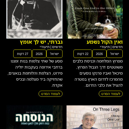
ואין הקול נשמע
גברתי, יש לך אומץ
חדשים
|
תיעודי
חדשים
|
תיעודי
ישראל
2026
22 דקות
ישראל
2026
27 דקות
מפרוץ המלחמה וכניסת כלבים
מסע של שתי צלמות בנות זמננו
משוטטים דרך הגבול הפרוץ,
ברחבי אירופה בעקבות יוליה
מיכאל ואביו פרנקו נוסעים
פירוט, הצלמת והלוחמת בנאצים,
מהמרכז לדרום הארץ במטרה
שהחזיקה ביד מצלמה ובכיס
להציל את כלבי הדרום.
אקדח.
לעמוד הסרט
לעמוד הסרט