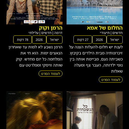
החלום של אמא
הרמן וקוק
חדשים
|
תיעודי
דרמה
|
חדשים
|
עלילתי
ישראל
2026
27 דקות
ישראל
2026
78 דקות
לענת יש חלום-להעלות הצגה על
הרמן נשבע לא למות עד שאחרון
זיכרונותיה מבית הילדים בקיבוץ.
הנאצים ימות. הוא חי את
כשביתה נעם, מביימת אותה בין
המלחמה כל יום מחדש. קוק
נופי ילדותה, העבר צף ומעלה
שותה וויסקי ומפלרטט עם
שאלות
לעמוד הסרט
לעמוד הסרט